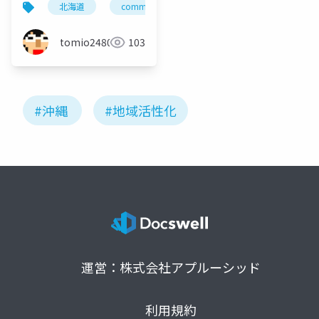
北海道
community
勉強会
コミュニティ
drifticecrossing
tomio2480
103
#沖縄
#地域活性化
運営：株式会社アプルーシッド
利用規約