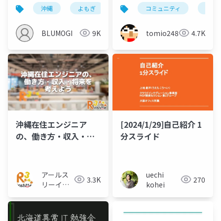
ったりPHP勉強会in新
沖縄
よもぎ
健康
コミュニティ
サステナブル
新潟
潟！のスタートに立ち
会ったりして感じたこ
BLUMOGI
9K
tomio2480
4.7K
と
沖縄在住エンジニア
[2024/1/29]自己紹介 1
の、働き方・収入・将
分スライド
来を考えよう
アールス
uechi
3.3K
270
リーイン
kohei
スティテ
ュート