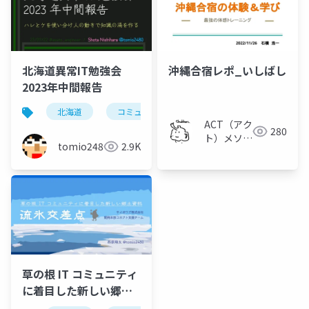
北海道異常IT勉強会
沖縄合宿レポ_いしばし
2023年中間報告
北海道
コミュニティ
community
勉強会
ACT（アク
280
ト）メソッ
tomio2480
2.9K
ド
草の根 IT コミュニティ
に着目した新しい郷土
資料 流氷交差点 /