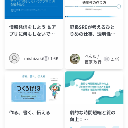
情報発信をしよう ＆ア
野良SREが考えるひと
プリに何もしないでア
りめの仕事、透明性の
プリに AI を組み込む
作り方
ぺんた /
mishizaki
1.6K
2.7K
菅原 政行
作る、書く、伝える
劇的な時間短縮と質の
向上：
ClaudeProjects×A4