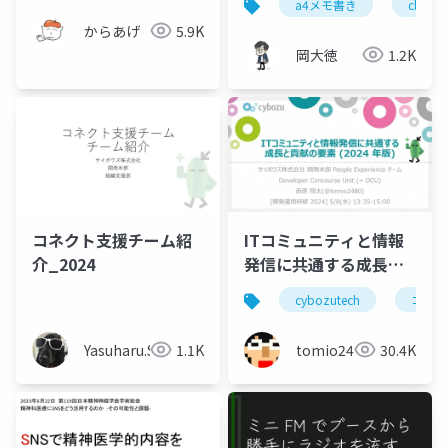
a4メモ書き
claude
メモ書きで実現する超
からあげ
5.9K
効率情報戦略
岡大徳
1.2K
コネクト支援チーム紹
ITコミュニティと情報
介_2024
発信に共通する成長と
貢献の要素(2024年版)
cybozutech
コミュ
Yasuharu.S
1.1K
tomio2480
30.4K