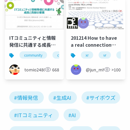
ITコミュニティと情報
201214 How to have
発信に共通する成長と
a real connection
貢献の要素
with local developer
community
cybozutech
xr
コミュニティ
vr
devre
勉
communities
tomio2480
668
@jun_mh4g
>100
#情報発信
#生成AI
#サイボウズ
#ITコミュニティ
#AI