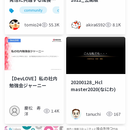
貢献の要素(2023年版)
community
cybozutech
コミュニティ
勉
tomio2480
55.3K
akira6592
8.1K
【DevLOVE】私の社内
20200128_Hcl
勉強会ジャーニー
master2020(なにわ)
慶松 寿
1.4K
洋
tanuchi
167