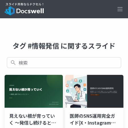
Ope
タグ #情報発信 に関するスライド
検索
見えない根が育ってい
医師のSNS運用完全ガ
く 〜発信し続けるとい
イド|X・Instagram・