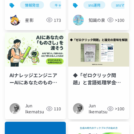
うこと〜
YouTube・Noteの科学
情報発信
キャリア
sns運用
snsマーケ
的戦略
星影
173
知識の泉
>100
AIナレッジエンジニア
◆「ゼロクリック問
ーAIにあなたのものさ
題」と言語処理学会総
しを
会（NLP2026）提出論
文の意味を解説
Jun
Jun
110
>100
Ikematsu
Ikematsu