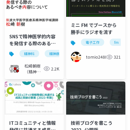
ミニ FM でブースから
勝手にラジオを流す
SNSで精神医学的内容
を発信する際のあるべ
電子工作
fm
き内容について
精神科
精神医学
youtube
sns
ソ
tomio2480
321
松崎朝樹
2.2K
（精神科
医）
ITコミュニティと情報
技術ブログを書こう
発信に共通する成長と
2022_公開版