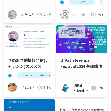
インバウンド
aws
る貢献が思いつかない
(´･ω･`)」と壁にぶつ
わたるふ
2.5K
uekichi
793
かったときに乗り越え
たやりかた
きぬあさ的情報発信(チ
UiPath Friends
ャレンジ)のススメ
Festival2024 基調講演
power automate for desktop
pad
pa4d
UiPath
きぬあさ
1.1K
178
Friends
[公式]