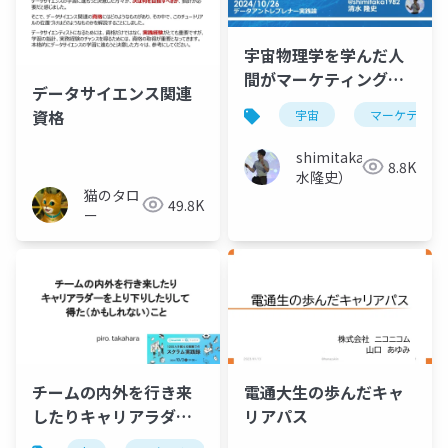
宇宙物理学を学んだ人
間がマーケティングサ
データサイエンス関連
イエンスのビジネスを
資格
宇宙
マーケティン
始めた話
shimitaka（清
8.8K
水隆史）
猫のタロ
49.8K
ー
チームの内外を行き来
電通大生の歩んだキャ
したりキャリアラダー
リアパス
を上り下りしたりして