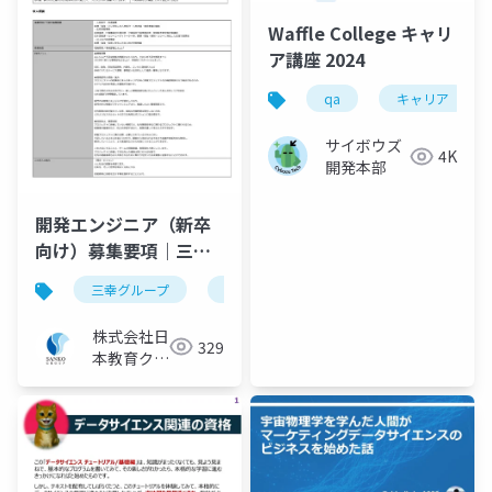
Waffle College キャリ
ア講座 2024
qa
キャリア
サイボウズ
4K
開発本部
開発エンジニア（新卒
向け）募集要項｜三幸
グループ【株式会社日
三幸グループ
日本教育クリエイト
採用ピッチ資料
本教育クリエイト】
株式会社日
329
本教育クリ
エイト IT
ソリューシ
ョン事業部