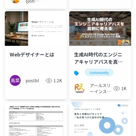
(yoh
nakamura)
Webデザイナーとは
生成AI時代のエンジニ
アキャリアパスを真剣
に考える
community
postbl
1.2K
アールスリ
1K
ーインステ
ィテュート