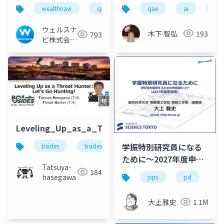
wealthnavi
qa
qae
ai
品
ウェルスナ
木下 智弘
193
793
ビ株式会社
技術広報チ
ーム
Leveling_Up_as_a_Threat_Hunter_Lets_Go_Hunt
学振特別研究員になる
bsides
bsidesmelb
threathunting
ために～2027年度申請
Tatsuya-
版
184
hasegawa
jsps
pd
dc
大上雅史
1.1M