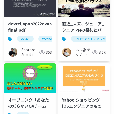
人
devreljapan2022evaadvoc-
直近_未来、ジュニア_
final.pdf
シニア PMの役割とバラ
ンス
devrel
technology
developer relations
プロジェクトマネジメント
d
Shotaro
はち@ テ
353
3.6K
Suzuki
クノロジ
ーメディ
ア
「Newbee」
Yahoo!ショッピング
オープニング「あなた
iOSエンジニアのものづ
の知らないQAチーム、
くり
QAエンジニアの世界」