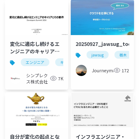
20250927_jawsug_tochi
変化に適応し続けるエ
ンジニアのキャリアと
jawsug
栃木
その要件
エンジニア
キャリア
developers summit
Journeyman
172
シンプレク
7K
ス株式会社
自分が変化の起点とな
インフラエンジニア・