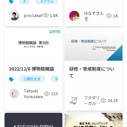
lt
スクラム
キャリア
アジャイル
得たかもしれないこと -
LT スクラム実践録 〜
はなずきん
piro.takahara
1.8K
1K
SmartHR x サイボウズ
🌷
〜
2022/12/6 博物館概論
研修・育成制度につい
て
公開天文台
学芸員
科学教育
地域振興
Tatsuki
153
Yonezawa
フクダリ
28.1K
ーガルコ
ントラク
ツ＆サー
ビシス司
法書士法