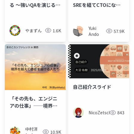
る 〜強いQAを演じる行
SREを経てCTOになる
動と葛藤〜
ために必要だったこと
Yuki
やまずん
1.6K
57.9K
Ando
自己紹介スライド
「その先も、エンジニ
アの仕事」──境界を
越えて価値を届ける人
NicoZetsche
843
たち
中村洋
10.9K