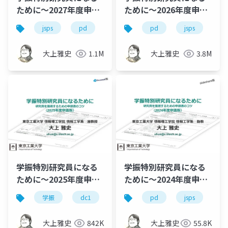
ために～2027年度申請
ために～2026年度申請
版
版
jsps
pd
dc
dc1
pd
dc2
jsps
学
学
大上雅史
1.1M
大上雅史
3.8M
学振特別研究員になる
学振特別研究員になる
ために～2025年度申請
ために～2024年度申請
版
版
学振
dc1
dc2
pd
jsps
jsps
pd
学
大上雅史
842K
大上雅史
55.8K