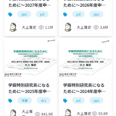
ために～2027年度申請
ために～2026年度申請
版
版
jsps
pd
dc
dc1
pd
dc2
jsps
学
学
大上雅史
1.1M
大上雅史
3.8M
学振特別研究員になる
学振特別研究員になる
ために～2025年度申請
ために～2024年度申請
版
版
学振
dc1
dc2
pd
jsps
jsps
pd
学
大上雅
大上雅史
55.8K
841.9K