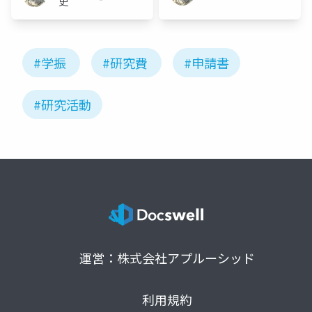
史
#学振
#研究費
#申請書
#研究活動
運営：株式会社アプルーシッド
利用規約