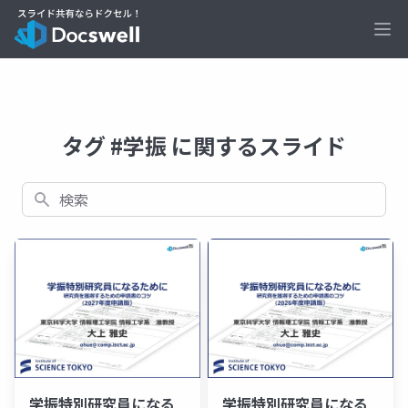
Ope
タグ #学振 に関するスライド
検索
学振特別研究員になる
学振特別研究員になる