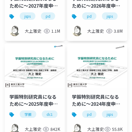
ために～2027年度申請
ために～2026年度申請
版
版
jsps
pd
dc
dc1
pd
dc2
jsps
学
学
大上雅史
1.1M
大上雅史
3.8M
学振特別研究員になる
学振特別研究員になる
ために～2025年度申請
ために～2024年度申請
版
版
学振
dc1
dc2
pd
jsps
jsps
pd
学
大上雅史
842K
大上雅史
55.8K