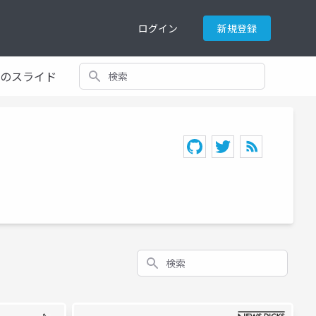
ログイン
新規登録
検索
てのスライド
検索