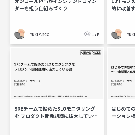
オンコール担当がインシデントコマン
10年モノ
ダーを担う仕組みづくり
的に改善す
ドネイティ
Yuki Ando
17K
Yuk
SREチームで始めたSLOモニタリング
はじめて
を プロダクト開発組織に拡大している
ーション
話