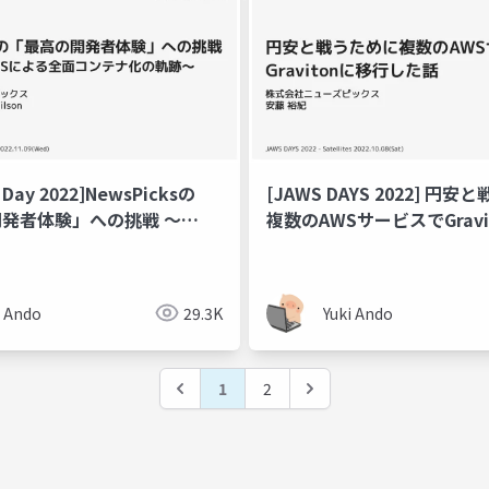
 Day 2022]NewsPicksの
[JAWS DAYS 2022] 円
発者体験」への挑戦 〜
複数のAWSサービスでGrav
n ECSによる全面コンテナ化の
した話
i Ando
29.3K
Yuki Ando
1
2