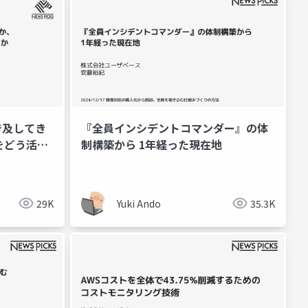
う普及してき
『全員インシデントコマンダー』の体
をどう活用
制構築から 1年経った現在地
29K
Yuki Ando
35.3K