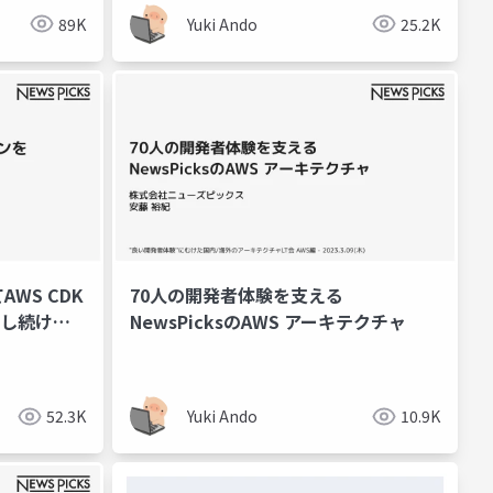
89K
Yuki Ando
25.2K
WS CDK
70人の開発者体験を支える
改善し続けて
NewsPicksのAWS アーキテクチャ
52.3K
Yuki Ando
10.9K