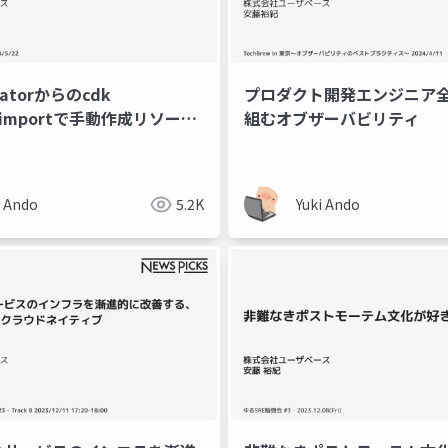
eratorからのcdk
プロダクト開発エンジニア
e&importで手動作成リソース
組むオブザーバビリティ
するモブプロを定例化した話
i Ando
5.2K
Yuki Ando