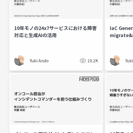
10年モノの24x7サービスにおける障害
IaC Gen
対応と生成AIの活用
migrat
をIaC化
Yuki Ando
19.2K
Yuk