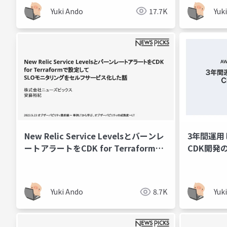
Yuki Ando
17.7K
Yuk
New Relic Service Levelsとバーンレ
3年間運用
ートアラートをCDK for Terraformで
CDK開発
設定してSLOモニタリングをセルフサ
ービス化した話
Yuki Ando
8.7K
Yuk