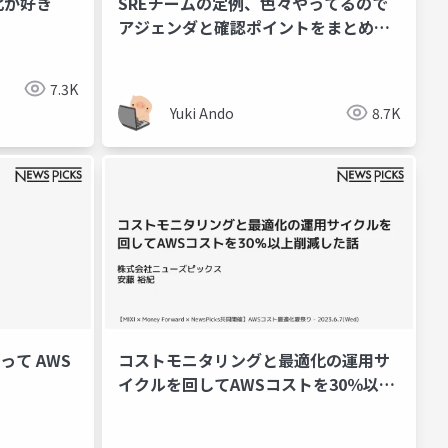
が好き
SREチームの定例、色々やってるので
アジェンダと確認ポイントをまとめて
紹介
7.3K
Yuki Ando
8.7K
使って AWS
コストモニタリングと最適化の運用サ
イクルを回してAWSコストを30％以上
削減した話