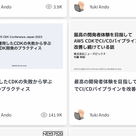
i Ando
3.9K
Yuki Ando
したCDKの失敗から学ぶ
最高の開発者体験を目指してA
のプラクティス
でCI/CDパイプラインを
いる話
i Ando
141.9K
Yuki Ando