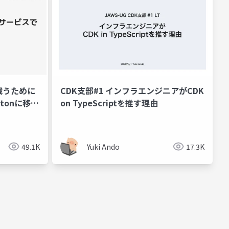
安と戦うために
CDK支部#1 インフラエンジニアがCDK
itonに移行
on TypeScriptを推す理由
49.1K
Yuki Ando
17.3K