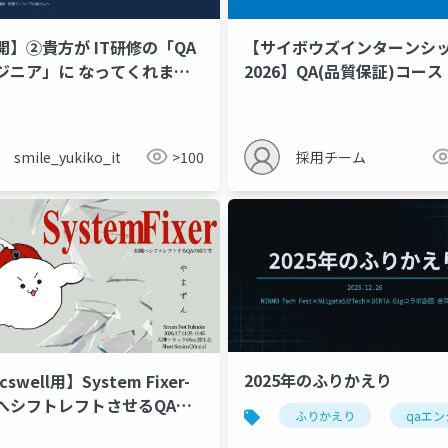
開】②貴方が IT研修の「QA
【サイボウズインターンシ
ジニア」に なってくれませ
2026】QA(品質保証)コー
？〜 同僚エンジニアにレッ
介資料
レビューを頼むときの、私な
説明 〜
smile_yukiko_it
>100
採用チーム
2025年のふりかえり
swell用】System Fixer-
へシフトレフトさせるQAの
ふりかえり
qaエ
方