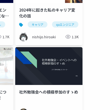
エン
2024年に起きた私のキャリア変
になる
化の話
ル
qaエンジニア
キャリア
ソフトウェアテスト
qaエンジニア
改善
1.7K
nishijo.hiroaki
1.3K
アにつ
社外勉強会への積極参加のすゝめ
版