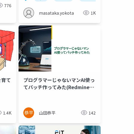
776
masataka.yokota
1K
を育て
プログラマーじゃないマンAI使っ
てパッチ作ってみた(Redmine
osaka)
1.4K
山田恭平
142