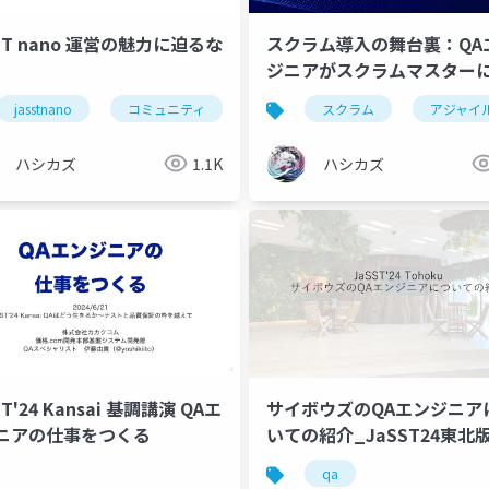
ST nano 運営の魅力に迫るな
スクラム導入の舞台裏：QA
ジニアがスクラムマスター
まで
jasstnano
コミュニティ
運営
スクラム
イベント
アジャイ
qa
ハシカズ
1.1K
ハシカズ
ST'24 Kansai 基調講演 QAエ
サイボウズのQAエンジニ
ニアの仕事をつくる
いての紹介_JaSST24東北
qa