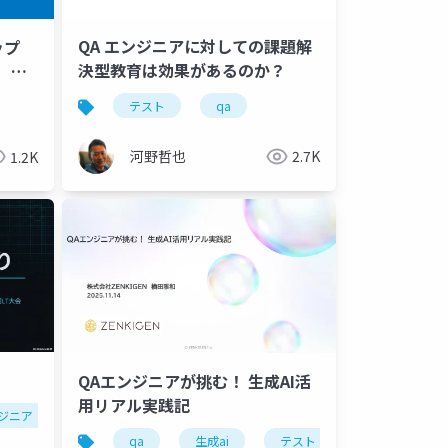
QA エンジニアに対しての課題解
ップ
決型教育は効果があるのか？
ス 紹
テスト
qa
河野哲也
2.7K
1.2K
QAエンジニアが挑む！ 生成AI活
用リアル実践記
ンジニア
qa
生成ai
テスト