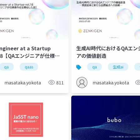
ngineer at a Startup
生成AI時代におけるQAエンシ
.18【QAエンジニアが仕様書
アの価値創造
を開始した話】
qa
qaas
qa
生成ai
masataka.yokota
811
masataka.yokota