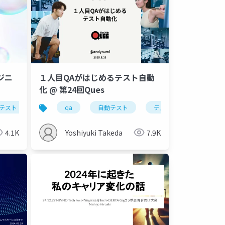
゙ニ
１人目QAがはじめるテスト自動
化 @ 第24回Ques
テスト
qa
自動テスト
テスト自動化
4.1K
Yoshiyuki Takeda
7.9K