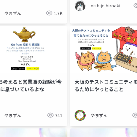
nishijo.hiroaki
やまずん
1.7K
ら考えると営業職の経験が今
大阪のテストコミュニティ
Aに息づいているよな
るためにやっとること
チーム変革
自己変革
リーダーシップ
やまずん
741
やまずん