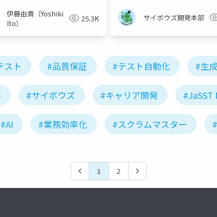
伊藤由貴（Yoshiki
サイボウズ開発本部
25.3K
Ito）
テスト
#品質保証
#テスト自動化
#生成
善
#サイボウズ
#キャリア開発
#JaSST 
#AI
#業務効率化
#スクラムマスター
1
2