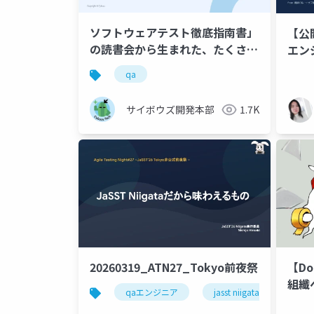
ソフトウェアテスト徹底指南書」
【公
の読書会から生まれた、たくさん
エン
の活動を紹介するの！
んか
qa
スン
りの
サイボウズ開発本部
1.7K
20260319_ATN27_Tokyo前夜祭
【Doc
組纖
qaエンジニア
jasst niigata
jasst
在り