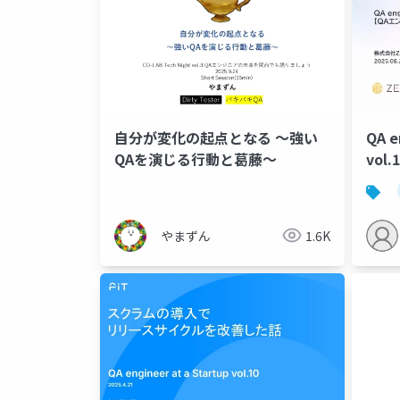
自分が変化の起点となる 〜強い
QA e
QAを演じる行動と葛藤〜
vol
作成
やまずん
1.6K