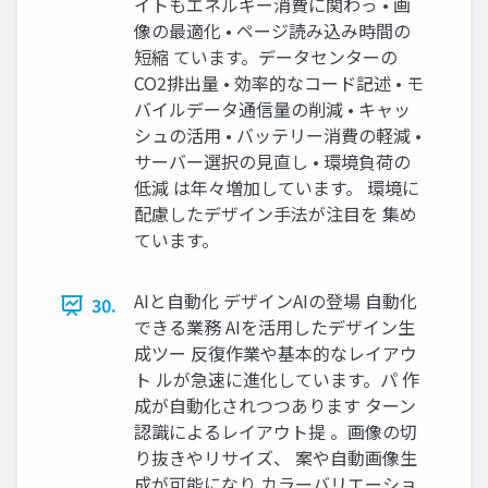
イトもエネルギー消費に関わっ • 画
像の最適化 • ページ読み込み時間の
短縮 ています。データセンターの
CO2排出量 • 効率的なコード記述 • モ
バイルデータ通信量の削減 • キャッ
シュの活用 • バッテリー消費の軽減 •
サーバー選択の見直し • 環境負荷の
低減 は年々増加しています。 環境に
配慮したデザイン手法が注目を 集め
ています。
AIと自動化 デザインAIの登場 自動化
30.
できる業務 AIを活用したデザイン生
成ツー 反復作業や基本的なレイアウ
ト ルが急速に進化しています。パ 作
成が自動化されつつあります ターン
認識によるレイアウト提 。画像の切
り抜きやリサイズ、 案や自動画像生
成が可能になり カラーバリエーショ