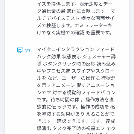
イズを提供します。表示速度とデー
タ通信量の最 適化に貢献します。 マ
ルチデバイステスト 様々な画面サイ
ズで検証します。エミュレーターだ
けでなく実機での確認 も重要です。
マイクロインタラクション フィード
27.
バック効果 状態表示 ジェスチャー誘
導 ボタンクリック時の反応 読み込み
中やプロセス進 スワイプやスクロー
ルを など、ユーザーの操作に 行状況
を示すアニメーシ 促すアニメーショ
ンです 対する視覚的フィードバ ョン
です。待ち時間の体 。操作方法を直
感的に伝 ックです。操作の成功を 感
を軽減する効果があり えることがで
きます。 確認できます。 ます。 達成
感演出 タスク完了時の祝福エフ ェク