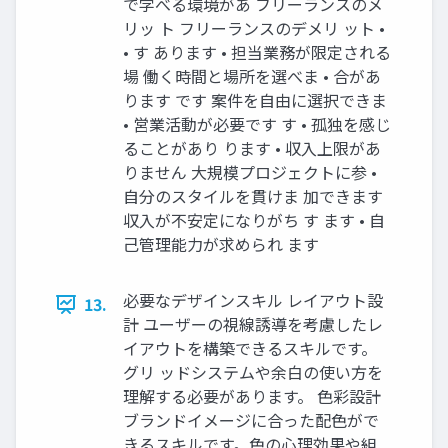
で学べる環境があ フリーランスのメ
リッ ト フリーランスのデメリ ット •
• す あります • 担当業務が限定される
場 働く時間と場所を選べま • 合があ
ります です 案件を自由に選択できま
• 営業活動が必要です す • 孤独を感じ
ることがあり ります • 収入上限があ
りません 大規模プロジェクトに参 •
自分のスタイルを貫けま 加できます
収入が不安定になりがち す ます • 自
己管理能力が求められ ます
必要なデザインスキル レイアウト設
13.
計 ユーザーの視線誘導を考慮したレ
イアウトを構築できるスキルです。
グリ ッドシステムや余白の使い方を
理解する必要があります。 色彩設計
ブランドイメージに合った配色がで
きるスキルです。色の心理効果や組