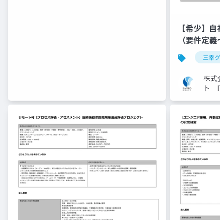
【希少】自
（要件定義
三幸グルー
三幸
イト】
株式
ト 