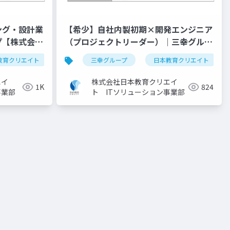
ング・設計業
【希少】自社内製初期×開発エンジニア
プ【株式会社
（プロジェクトリーダー）｜三幸グルー
プ【株式会社日本教育クリエイト】
教育クリエイト
開発エンジニア募集
採用ピッチ資料
三幸グループ
自社内開発
事業紹介
日本教育クリエイト
開発エンジニア
エイ
株式会社日本教育クリエイ
1K
824
事業部
ト ITソリューション事業部