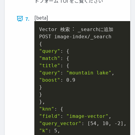
トフォーム TOI をご覧ください
[beta]
7.
Vector 検索︓ _searchに追加

POST image-index/_search

"query"
"match"
"title"
"query"
: 
"mountain lake"
"boost"
: 0.9

}

}

"knn"
"field"
: 
"image-vector"
"query_vector"
"k"