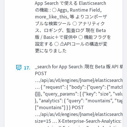
App Search で使える Elasticsearch
の機能 : ○ Aggs, Runtime Field,
more_like_this, 等 よりコンポーザ
ブルな検索ツール ○ アナリティク
ス、ロギング、監査ログ 現在 Beta
版 / Basic＋で提供中 ○ 機能フラグを
設定する ○ ⚠APIコールの構造が変
更になりました
_search for App Search :現在 Beta 版 AP
17.
POST
…/api/as/v0/engines/{name}/elasticsearch/
… { "request": { "body": {"query": {"match_a
{}}}, "query_params": [ {"key": "size", "value"
}, "analytics": { "query": "mountains", "tags"
["mountains"] } } POST
…/api/as/v0/engines/{name}/elasticsearch/_
size=15 … X-Enterprise-Search-Analytics: