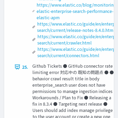
https://www.elastic.co/blog/monitoring-
elastic-enterprise-search-performance-us
elastic-apm
https://www.elastic.co/guide/en/enterpri
search/current/release-notes-8.4.0.html
https://www.elastic.co/guide/en/enterpr
search/current/crawler.html
https://www.elastic.co/guide/en/enterpri
search/current/connectors.html
Github Tickets ● GitHub connector rate
25.
limiting error 対応中の 既知の問題点 ● ●
behavior crawl result title in body
enterprise_search user does not have
permissions to manage ingestion indices
Workarounds / Plan to Fix ● Releasing a
fix in 8.3.4 ● Targeting next release ●
Users should add index manage privilege
to the user account or create a new one