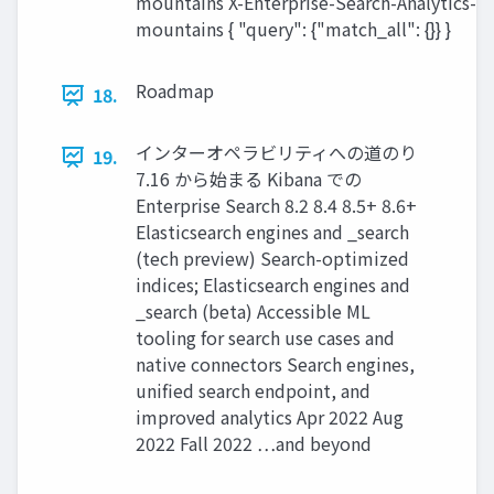
mountains X-Enterprise-Search-Analytics-Ta
mountains { "query": {"match_all": {}} }
Roadmap
18.
インターオペラビリティへの道のり
19.
7.16 から始まる Kibana での
Enterprise Search 8.2 8.4 8.5+ 8.6+
Elasticsearch engines and _search
(tech preview) Search-optimized
indices; Elasticsearch engines and
_search (beta) Accessible ML
tooling for search use cases and
native connectors Search engines,
unified search endpoint, and
improved analytics Apr 2022 Aug
2022 Fall 2022 …and beyond