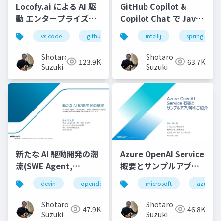
Locofy.ai による AI 駆
GitHub Copilot &
動 エンタープライズフ
Copilot Chat で Java
ロンドエンド開発実践-
コーディングを最大限
vs code
github copilot
intellij
gemini
spring starte
locofy.ai
s
効率化する-配布用
Shotaro
Shotaro
123.9K
63.7K
Suzuki
Suzuki
新たな AI 駆動開発の潮
Azure OpenAI Service
流(SWE Agent,
概要とサンプルアプリ
AutoDev,Devin,
等のご紹介
devin
opendevin
azure
microsoft
autodev
azure
GitHub Copilot
Workspace等)
Shotaro
Shotaro
47.9K
46.8K
Suzuki
Suzuki