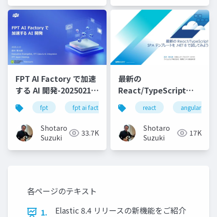
FPT AI Factory で加速
最新の
する AI 開発-20250213-
React/TypeScript
公開版
SPA テンプレートを
fpt
fpt ai factory
generative ai
react
angular
azure
.NET 8 で試してみよう
Shotaro
Shotaro
33.7K
17K
Suzuki
Suzuki
各ページのテキスト
Elastic 8.4 リリースの新機能をご紹介
1.