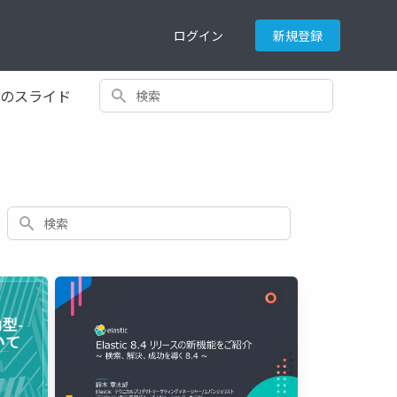
ログイン
新規登録
検索
てのスライド
検索