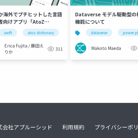
か海外でプチヒットした言語
Dataverse モデル駆動型
者向けアプリ「AtoZ
機能について
tionary」について
swift
atoz dictionary
ios開発
dataverse
個人開発
power p
アル
Erica Fujita / 藤田え
Makoto Maeda
311
りか
式会社アプルーシッド
利用規約
プライバシーポ