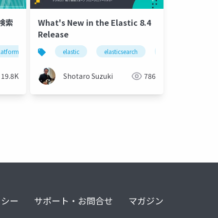
の検索
What's New in the Elastic 8.4
Release
latform
ファベット順
power apps
言語学習者
elastic
elasticsearch
elastic stack
19.8K
Shotaro Suzuki
786
リシー
サポート・お問合せ
マガジン