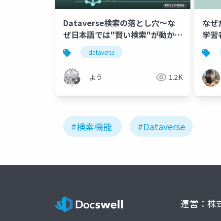
Dataverse検索の落とし穴～な
なぜ
ぜ日本語では"賢い検索"が動かな
学習
いのか～
Dic
dataverse
よう
1.2K
#検索機能
#Dataverse
運営：株