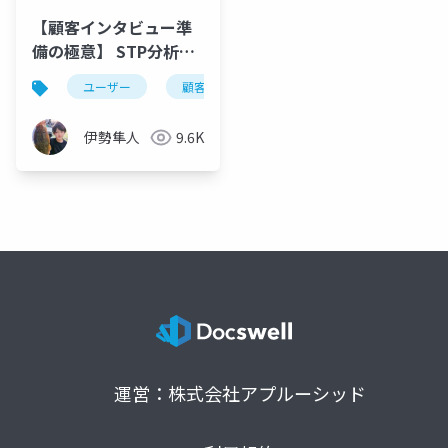
【顧客インタビュー準
備の極意】 STP分析と
モチベーショングラフ
ユーザー
顧客
顧客インタビュー
インタ
の活用
伊勢隼人
9.6K
運営：株式会社アプルーシッド