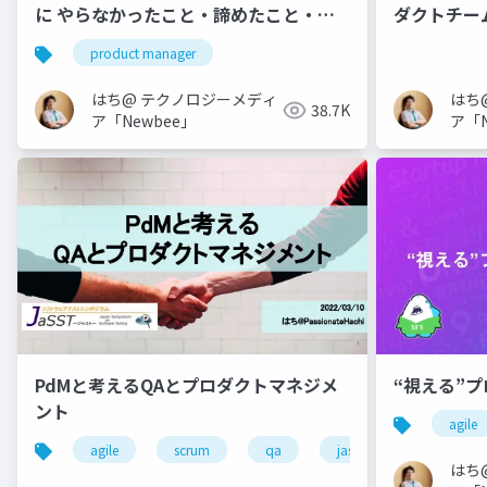
に やらなかったこと・諦めたこと・捨
ダクトチー
てたこと
product manager
はち@ テクノロジーメディ
はち
38.7K
ア「Newbee」
ア「N
PdMと考えるQAとプロダクトマネジメ
“視える”プ
ント
agile
agile
scrum
qa
jasst tokyo
prod
はち