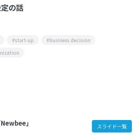
決定の話
#start-up
#business decision
nization
ewbee」
スライド一覧