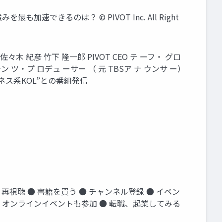
加速できるのは？ ©︎ PIVOT Inc. All Right
 紀彦 竹下 隆一郎 PIVOT CEO チ ーフ・ グロ
テン ツ・プ ロデュ ーサー （ 元 TBSア ナ ウンサ ー）
自ビジネス系KOL”との番組発信
 ● 再視聴 ● 書籍を買う ● チャンネル登録 ● イベン
る ● オンラインイベントも参加 ● 転職、起業してみる