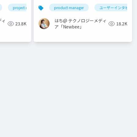
project management
product manager
プロダクトマネジメント
ユーザーインタビュー
product 
ディ
はち@ テクノロジーメディ
23.8K
18.2K
ア「Newbee」