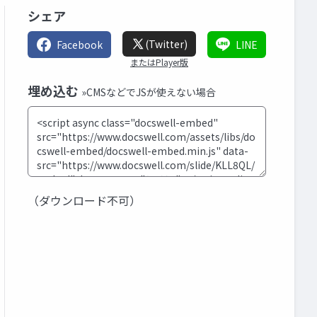
シェア
(Twitter)
Facebook
LINE
またはPlayer版
埋め込む
»CMSなどでJSが使えない場合
（ダウンロード不可）