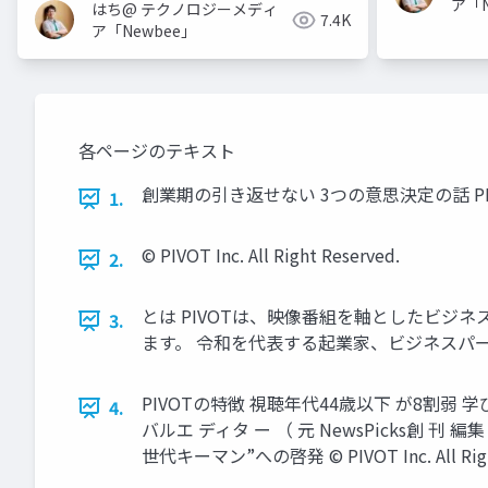
ア「N
はち@ テクノロジーメディ
7.4K
ア「Newbee」
各ページのテキスト
創業期の引き返せない 3つの意思決定の話 PI
1.
©︎ PIVOT Inc. All Right Reserved.
2.
とは PIVOTは、映像番組を軸としたビジ
3.
ます。 令和を代表する起業家、ビジネスパーソン
PIVOTの特徴 視聴年代44歳以下 が8割弱 
4.
バルエ ディタ ー （ 元 NewsPicks創 刊 
世代キーマン”への啓発 ©︎ PIVOT Inc. Al