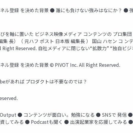
万チャンネル登録 を決めた背景 ● 誰にも負けない強みはなにか？ ● 強みを最も
学びを軸に置いた ビジネス映像メディア コンテンツの プロ集団 佐々木
 刊 編集 長）（ 元ハフ ポスト 日本版 編集長 ） 国山 ハセン コ ン
 All Right Reserved. 自社メディアに閉じない“拡散力” “独
ル登録 を決めた背景 ©︎ PIVOT Inc. All Right Reserved.
rved. Youtubeがあれば プロダクトは不要なのでは？
served.
t Output ● コンテンツが面白い。勉強になる ● SNSで 発信
で投資してみる ● Podcastも聞く ● 出演起業家を応援してみ