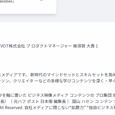
ewbee」
VOT株式会社 プ ロダクトマネージャー 蜂須賀 大貴 1
ネスメディアです。 新時代のマインドセットとスキルセットを
、クリエイタ ーなどの多様な学びコンテンツを深く・早くお届けしま 
学びを軸に置いた ビジネス映像メディア コンテンツの プロ集団 佐々木
編集 長）（ 元ハフ ポスト 日本版 編集長 ） 国山 ハセン コ ンテン 
l Right Reserved. 自社メディアに閉じない“拡散力” “独自ビジ