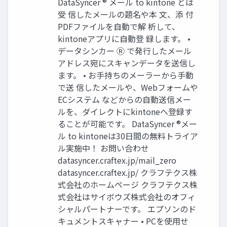
DataSyncer ® メール to kintone とは
受 信したメールの題名や本 文、添 付
PDFファイルを自動で解 析して、
kintoneアプリに自動登 録します。 •
データシンカー Ⓡ で発行したメール
アドレス宛にスキャンデータを送信し
ます。 • お手持ちのメーラーから手動
で送 信したメールや、Webフォームや
ECシステム などからの自動送信メー
ルを、ダイレクトにkintoneへ登録す
ることが可能です。 DataSyncer ®メー
ル to kintoneは30日間の無料トライア
ル実施中！ お問い合わせ
datasyncer.craftex.jp/mail_zero
datasyncer.craftex.jp/ クラフテクス株
式会社のホームページ クラフテクス株
式会社はサイボウズ株式会社のオフィ
シャルパートナーです。 エプソンのド
キュメントスキャナー • PCを使用せ