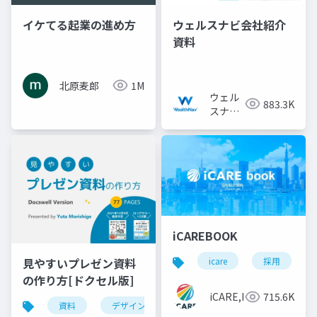
イケてる起業の進め方
ウェルスナビ会社紹介
資料
北原麦郎
1M
ウェル
883.3K
スナビ
株式会
社
iCAREBOOK
見やすいプレゼン資料
icare
採用
の作り方[ドクセル版]
iCARE,Inc
715.6K
資料
デザイン
資料作成
powerpoint