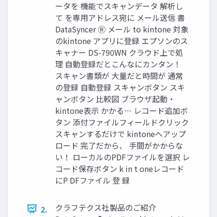
ータを 機能でスキャンデータ 解析し
て を専用アドレス宛に メール送信 書
DataSyncer Ⓡ メール to kintone 対象
のkintone アプリに登録 エプソンのス
キャナー DS-790WN クラウド上で処
理 自動登録だとこんなにカンタン！
スキャン書類が 大量だと時間が 通常
の登録 自動登録 スキャンボタン スキ
ャンボタン 比較図 ブラウザ起動・
kintone表示 かかる… レコード追加ボ
タン 添付ファイルフィールドクリック
スキャンするだけで kintoneへアップ
ロード 完了だから、 手間がかからな
い！ ローカルのPDFファイルを選択 レ
コード保存ボタン k in t oneレコード
にP DFファイル 登 録
クラフテクス社製品のご紹介
2.