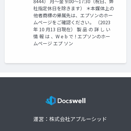
8444） 月〜金 9:00〜17:30（祝日、弊
社指定休日を除きます） ＊本媒体上の
他者商標の帰属先は、エプソンのホー
ムページをご確認ください。 （2023
年 10 月13 日現在） 製 品 の 詳 し い
情 報 は 、W e b で ! エプソンのホー
ムページ エプ ソン
運営：株式会社アプルーシッド