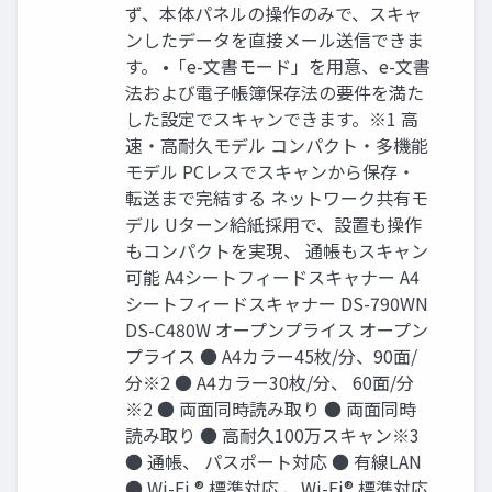
ず、本体パネルの操作のみで、スキャ
ンしたデータを直接メール送信できま
す。 •「e-文書モード」を用意、e-文書
法および電子帳簿保存法の要件を満た
した設定でスキャンできます。※1 高
速・高耐久モデル コンパクト・多機能
モデル PCレスでスキャンから保存・
転送まで完結する ネットワーク共有モ
デル Uターン給紙採用で、設置も操作
もコンパクトを実現、 通帳もスキャン
可能 A4シートフィードスキャナー A4
シートフィードスキャナー DS-790WN
DS-C480W オープンプライス オープン
プライス ● A4カラー45枚/分、90面/
分※2 ● A4カラー30枚/分、 60面/分
※2 ● 両面同時読み取り ● 両面同時
読み取り ● 高耐久100万スキャン※3
● 通帳、 パスポート対応 ● 有線LAN
● Wi-Fi ® 標準対応 、Wi-Fi® 標準対応