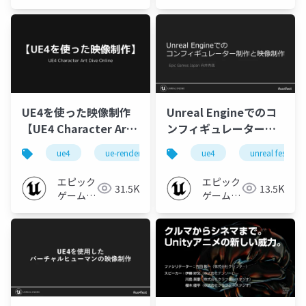
ムズ ジ
Japan
ャパン
UE4を使った映像制作
Unreal Engineでのコ
【UE4 Character Art
ンフィギュレーター制
Dive Online】
作と映像制作
ue4
ue-rendering
ue-sequencer
ue4
unreal fest
ue4 chara
【UNREAL FEST
EXTREME 2021
エピック
エピック
31.5K
13.5K
SUMMER】
ゲームズ
ゲームズ
ジャパン
ジャパン