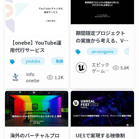
期間限定プロジェクト
の実施から考える、VP
【onebe】YouTube運
スタジオに必要なこと
用代行サービス
ue-nongame
ue-vp
【Virtual Production
youtube
動画制作
映像制作
Deep Dive 2023】
エピック
5.8K
ゲームズ
info
ジャパン
1.2K
onebe
海外のバーチャルプロ
UE5で実現する映像制