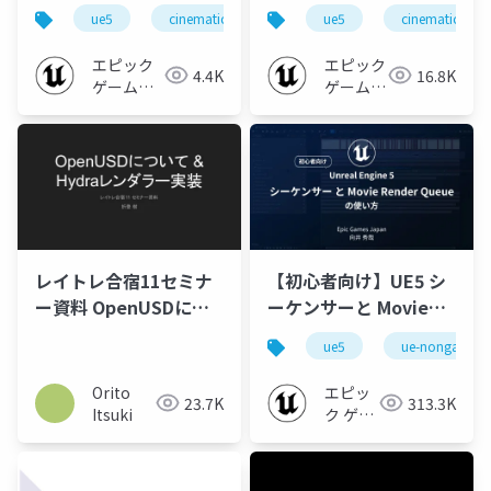
Pipeline【Cinematic
行ガイド【Cinematic
ue5
cinematic-dive
ue5
cinematic-dive
Deep Dive’25】
Deep Dive’25】
エピック
エピック
4.4K
16.8K
ゲームズ
ゲームズ
ジャパン
ジャパン
レイトレ合宿11セミナ
【初心者向け】UE5 シ
ー資料 OpenUSDにつ
ーケンサーと Movie
いて & Hydraレンダラ
Render Queue の使い
ue5
ue-nongame
ー実装
方【Cinematic Dive
2023】
Orito
エピッ
23.7K
313.3K
Itsuki
ク ゲー
ムズ ジ
ャパン