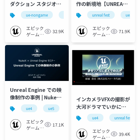
ダクション スタジオと
作の新境地【UNREAL
事例 【Virtual
FEST 2023 TOKYO】
ue-nongame
ue-vp
unreal fest
ue5
Production Deep
Dive 2023】
エピック
エピック
32.9K
71.9K
ゲームズ
ゲームズ
ジャパン
ジャパン
Unreal Engine での映
像制作の事例 | NukeX
インカメラVFXの撮影が
× UnrealEngineセミ
大河ドラマでいかに実
ue4
ue5
ue-nongame
ナー
現したか?そして今後の
ue4
unreal fest ex
この技術の可能性はい
エピック
17.1K
ゲームズ
かに?【UNREAL FEST
エピック
39.4K
ジャパン
EXTREME '22
ゲームズ