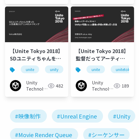
Japan
Japan
【Unite Tokyo 2018】
【Unite Tokyo 2018】
SDユニティちゃんを使
監督だってアーティス
った人形劇風CGアニメ
トだ！Unityで可能にな
unite
unity
volcà
unite
unitetokyo2018
unitetokyo
のメイキング
った最後の手段を何発
も打つ方法
Unity
Unity
482
189
Technologies
Technologies
Japan
Japan
#映像制作
#Unreal Engine
#Unity
#Movie Render Queue
#シーケンサー