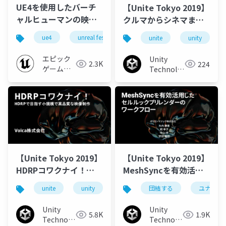
UE4を使用したバーチ
【Unite Tokyo 2019】
ャルヒューマンの映像
クルマからシネマま
制作 【UNREAL FEST
で。Unityアニメの新し
ue4
unreal fest
unreal fest extreme 2021 summer
unite
unity
EXTREME 2021
い威力。
SUMMER】
エピック
Unity
2.3K
224
ゲームズ
Technologies
ジャパン
Japan
【Unite Tokyo 2019】
【Unite Tokyo 2019】
HDRPコワクナイ！
MeshSyncを有効活用
HDRPで目指す小規模で
したセルルックプリレ
unite
unity
unitetokyo
団結する
unite tokyo 2019
ユナイテッ
高品質な映像制作
ンダーのワークフロー
Unity
Unity
5.8K
1.9K
Technologies
Technologies