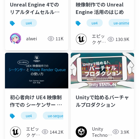
Unreal Engine 4での
映像制作での Unreal
リアルタイムセルルッ
Engine 活用のはじめ
ク3DCGアニメーション
ue4
ue4
ue-anime
エピッ
alwei
11K
130.9K
ク ゲー
ムズ ジ
ャパン
初心者向け UE4 映像制
Unityで始めるバーチャ
作での シーケンサー と
ルプロダクション
Movie Render Queue
ue4
ue-sequencer
ue4 cinematic dive online 2021
の使い方【UE4
Cinematic Dive
エピッ
Unity
144.2K
3.9K
Online 2021】
ク ゲー
Technologies