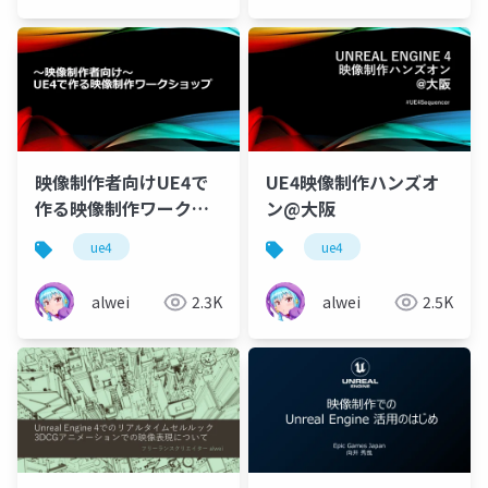
SUMMER】
ジャパン
映像制作者向けUE4で
UE4映像制作ハンズオ
作る映像制作ワークシ
ン@大阪
ョップ
ue4
ue4
alwei
2.3K
alwei
2.5K