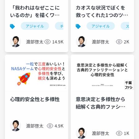
「我われはなぜここに
カオスな状況でぼくを
いるのか」を描くワー
救ってくれた1つのツー
クショップ体験！
ルと2つの思考法
アジャイル
チームビルディング
アジャイル
スクラ
渡部啓太
14.9K
渡部啓太
2K
心理的安全性と多様性
意思決定と多様性から
紐解く古典的ファシリ
テーションと心理的安
全性
渡部啓太
4.9K
渡部啓太
1K