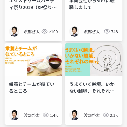
エクストリームパーテ
事業会社からSIerに転
ィ祭り2019（XP祭り
職しまして
2019）～僕らはチーム
のかけら～
渡部啓太
>100
渡部啓太
748
栄養とチームが似てい
うまくいく越境、いか
るところ
ない越境、それぞれの
Why
渡部啓太
1.4K
渡部啓太
2.1K