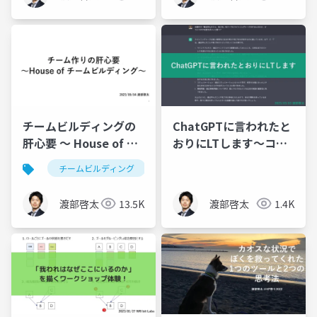
チームビルディングの
ChatGPTに言われたと
肝心要 〜 House of チ
おりにLTします〜コミ
ームビルディング 〜
ュニケーションにおい
チームビルディング
て大切な3つのポイン
ト〜
渡部啓太
13.5K
渡部啓太
1.4K