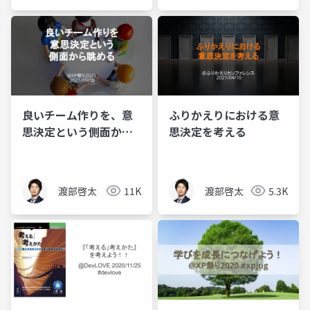
良いチーム作りを、意
ふりかえりにおける意
思決定という側面から
思決定を考える
眺める
渡部啓太
11K
渡部啓太
5.3K