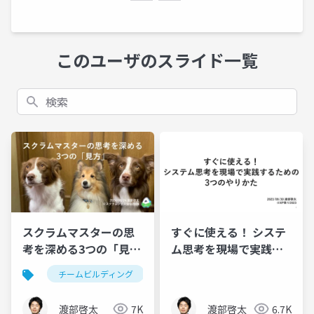
このユーザのスライド一覧
検索
スクラムマスターの思
すぐに使える！ システ
考を深める3つの「見
ム思考を現場で実践す
方」
るための3つのやりかた
チームビルディング
アジャイル
スクラム
渡部啓太
7K
渡部啓太
6.7K