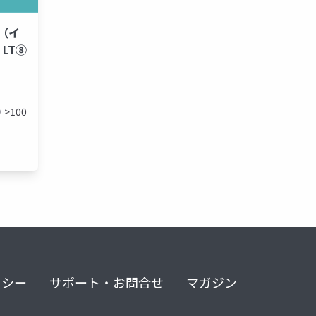
8 （イ
LT⑧
>100
リシー
サポート・お問合せ
マガジン