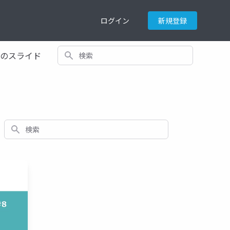
ログイン
新規登録
検索
てのスライド
検索