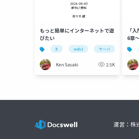
もっと簡単にインターネットで遊
「入門
びたい
6章〜
lt
web3
サーバ
ethere
Ken Sasaki
2.5K
運営：株