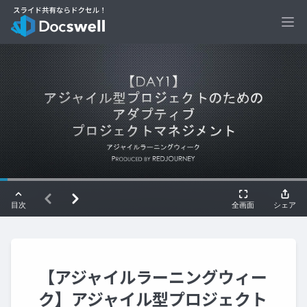
Ope
【アジャイルラーニングウィー
ク】アジャイル型プロジェクト