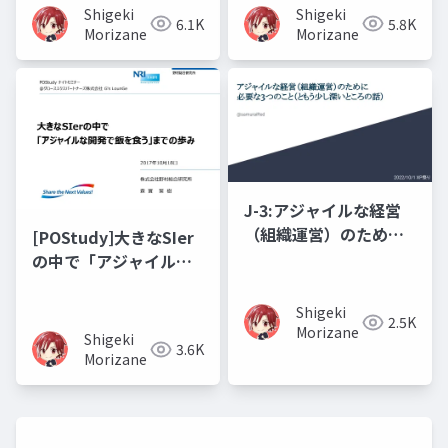
ョンが必要ないわけが
Shigeki
Shigeki
6.1K
5.8K
ない
Morizane
Morizane
J-3:アジャイルな経営
（組織運営）のために
[POStudy]大きなSIer
必要な3つのこと（とも
の中で「アジャイルな
う少し深いところの
開発で飯を食う」まで
話）
の歩み
Shigeki
2.5K
Morizane
Shigeki
3.6K
Morizane