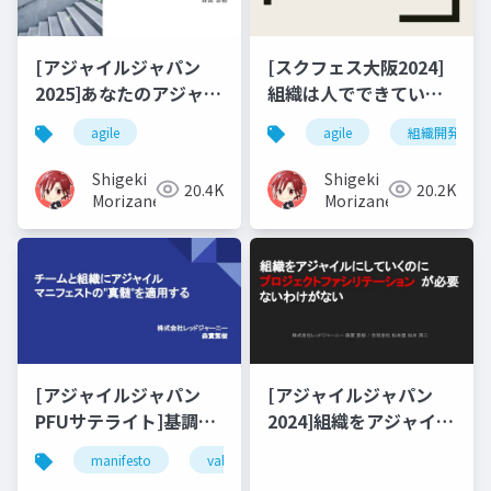
[アジャイルジャパン
[スクフェス大阪2024]
2025]あなたのアジャイ
組織は人でできている
ルがうまくいかない10
～組織をマルチレイヤ
agile
agile
組織開発
の理由～"Reboot"のた
ーアジャイルでコネク
めの処方箋～
トしよう～
Shigeki
Shigeki
20.4K
20.2K
Morizane
Morizane
[アジャイルジャパン
[アジャイルジャパン
PFUサテライト]基調講
2024]組織をアジャイル
演
にしていくのに プロジ
manifesto
value
principles
process imp
ェクトファシリテーシ