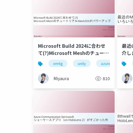
Microsoft Build 2024に合わせ
最近の
て(?)Microsoft Meshのチュート
介し
リアルMesh201がパワーアップ
xrmtg
unity
azure
open
Miyaura
810