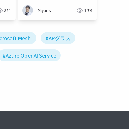
821
Miyaura
1.7K
crosoft Mesh
#ARグラス
#Azure OpenAI Service