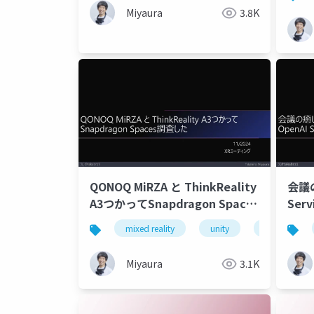
Miyaura
3.8K
QONOQ MiRZA と ThinkReality
会議
A3つかってSnapdragon Spaces
Ser
調査した
mixed reality
unity
xrmtg
Miyaura
3.1K