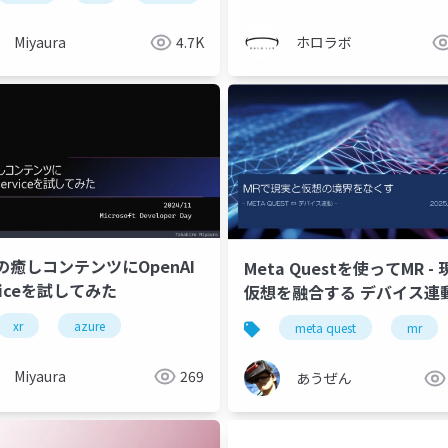
Miyaura
4.7K
ホロラボ
の癒しコンテンツにOpenAI
Meta Questを使ってMR -
viceを試してみた
仮想を融合する デバイス
qonoq mirza
xr
azure
think reality a3
meta quest
mr
Miyaura
269
あうぜん