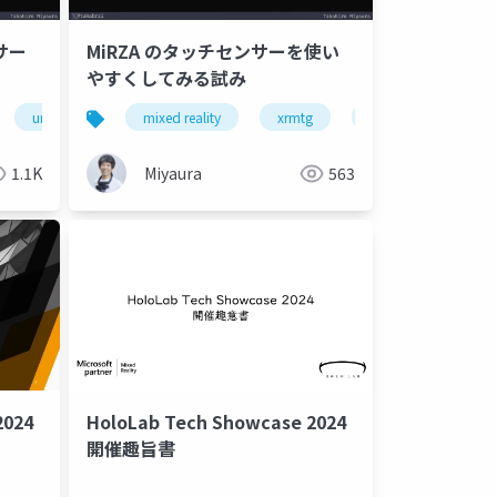
サー
MiRZA のタッチセンサーを使い
やすくしてみる試み
galaxyxr
unity
mirza
mixed reality
xrmtg
unity
xr
1.1K
Miyaura
563
2024
HoloLab Tech Showcase 2024
開催趣旨書