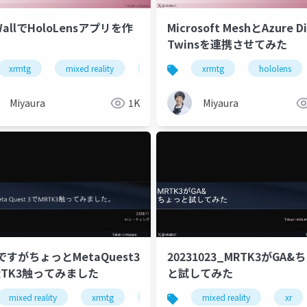
WallでHoloLensアプリを作
Microsoft MeshとAzure Di
Twinsを連携させてみた
xrmtg
unity
hololens
mixed reality
azure
xr
azure communication services
webxr
xrmtg
hololens
Miyaura
1K
Miyaura
ですがちょっとMetaQuest3
20231023_MRTK3がGA&
RTK3触ってみました
と試してみた
napdragonspaces
mixed reality
xrmtg
xrkaigi
mrtk3
mixed reality
unity
xr