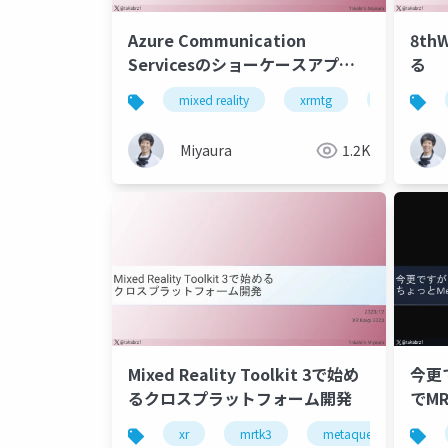
Azure Communication
8th
Servicesのショーケースアプリ
る
（on HoloLens 2）がすごかった
mixed reality
xrmtg
mrtk3
件
Miyaura
1.2K
Mixed Reality Toolkit 3で始め
今更
るクロスプラットフォーム開発
でM
xr
mrtk3
metaquest3
s