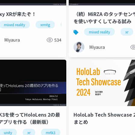
axy XRが来たぞ！
（続）MiRZA のタッチセン
を使いやすくしてみる試み
mixed reality
xrmtg
unity
xr
androidxr
mixed reality
xr
Miyaura
534
Miyaura
K3を使ってHoloLens 2の最
HoloLab Tech Showcase 
アプリを作る（最新版）
まとめ
mrtk3
snapdragon spaces
mirza
unity
xr
mrtk3
hololens
mixed reality