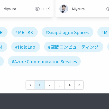
Miyaura
11.5K
Miyaura
R
#MRTK3
#Snapdragon Spaces
#Mi
M
#HoloLab
#空間コンピューティング
#Azure Communication Services
1
2
3
4