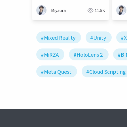
Miyaura
11.5K
#Mixed Reality
#Unity
#X
#MiRZA
#HoloLens 2
#BI
#Meta Quest
#Cloud Scripting