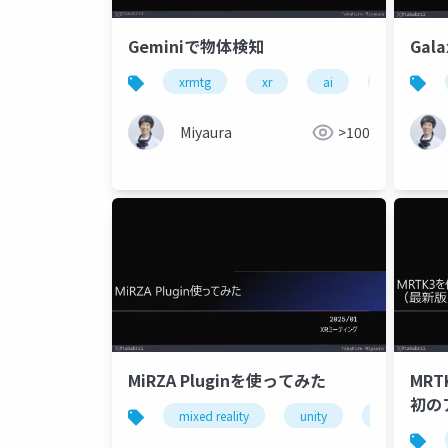
Geminiで物体検知
Gal
xrmtg
xr
ai
geminiapi
Miyaura
>100
MiRZA Pluginを使ってみた
MRT
初の
mixed reality
unity
xrmtg