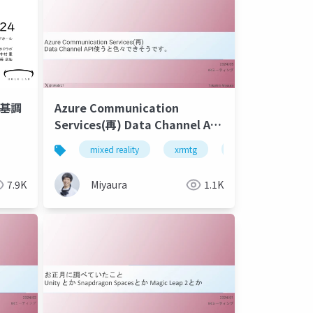
24基調
Azure Communication
Services(再) Data Channel API
使うと色々できそうです。
teams
mixed reality
microsoft mesh
xrmtg
mrtk3
unity
7.9K
Miyaura
1.1K