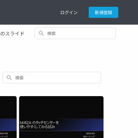
ログイン
新規登録
検索
てのスライド
検索