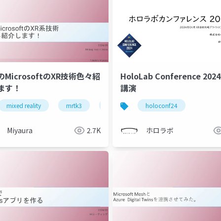
MicrosoftのXR技術色々紹
HoloLab Conference 20
ます！
講演
ai
mixed reality
microsoft mesh
mrtk3
unity
azure
holoconf24
power apps
Miyaura
2.7K
ホロラボ