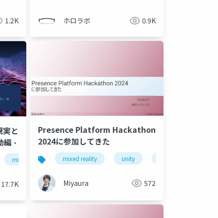
1.2K
ホロラボ
0.9K
Presence Platform Hackathon
 現実と
2024に参加してきた
連動編 -
mixed reality
unity
hackathon
x
mixed reality
tapo p105
ibs-th2
ibs-th1 mini
Miyaura
572
17.7K