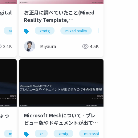
gital
お正月に調べていたこと(Mixed
Reality Template,
Snapdragon Spaces, MRTK3
azure
microsoft mesh
xrmtg
mixed reality
mrtk3
unity
on Magic Leap 2)
3.4K
Miyaura
4.5K
ちょっ
Microsoft Meshについて - プレ
ビュー版やドキュメントが出てき
たのでその情報整理
mrtk3
unity
xr
holomagicians
xrmtg
microsoftmesh
snapdragon spaces