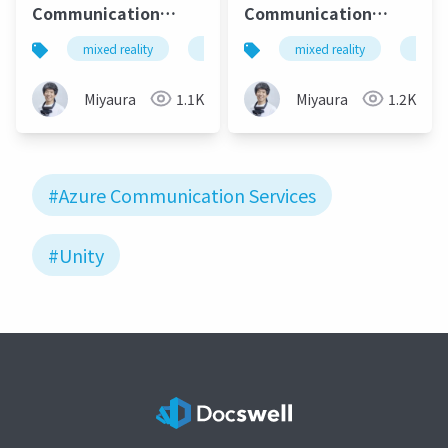
Communication
Communication
Services(再) Data
Servicesのショーケー
mixed reality
xrmtg
mrtk3
mixed reality
unity
xrmtg
Channel API使うと
スアプリ（on
色々できそうです。
HoloLens 2）がすごか
Miyaura
1.1K
Miyaura
1.2K
った件
#Azure Communication Services
#Unity