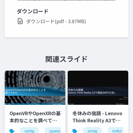
ダウンロード
ダウンロード(pdf - 3.87MB)
関連スライド
OpenVRやOpenXRの基
冬休みの宿題 - Lenovo
本的なことを調べてみ
Think Reality A3で検
た
証(MRTK3含)
xrmtg
openxr
openvr
xrmtg
hololens
mrtk3