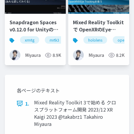
Snapdragon Spaces
Mixed Reality Toolkit
v0.12.0 for Unityの調
で OpenXRのEye
査(あれも試してみて
Trackingを使う
xrmtg
mrtk3
mixed reality
hololens
snapdragon s
openxr
る)
Miyaura
8.9K
Miyaura
8.2K
各ページのテキスト
Mixed Reality Toolkit 3で始める クロ
1.
スプラットフォーム開発 2023/12 XR
Kaigi 2023 @takabrz1 Takahiro
Miyaura