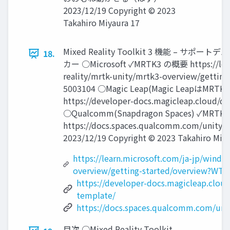
2023/12/19 Copyright © 2023
Takahiro Miyaura 17
Mixed Reality Toolkit 3 機能 –
18.
カー ○Microsoft ✓MRTK3 の概要 https://lear
reality/mrtk-unity/mrtk3-overview/getti
5003104 ○Magic Leap(Magic LeapはMRTKV
https://developer-docs.magicleap.cloud/d
○Qualcomm(Snapdragon Spaces) ✓MRTK3 
https://docs.spaces.qualcomm.com/unity
2023/12/19 Copyright © 2023 Takahiro Miya
https://learn.microsoft.com/ja-jp/windo
overview/getting-started/overview?WT
https://developer-docs.magicleap.clou
template/
https://docs.spaces.qualcomm.com/un
目次 ○Mixed Reality Toolkit