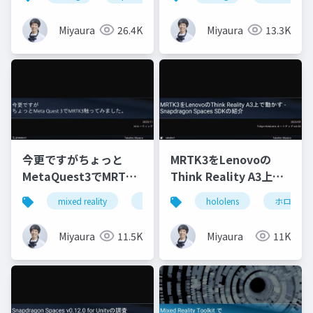
Miyaura
26.4K
Miyaura
13.3K
今更ですがちょっと
MRTK3をLenovoの
MetaQuest3でMRTK3
Think Reality A3上で
触ってみました
動かす - Snapdragon
mixed reality
xrmtg
mrtk3
hololens
unity
ホロマジ
Spaces SDKの紹介
Miyaura
11.5K
Miyaura
11K