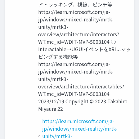
ドトラッキング、視線、ピンチ等
https://learn.microsoft.com/ja-
jp/windows/mixed-reality/mrtk-
unity/mrtk3-
overview/architecture/interactors?
WT.mc_id=WDIT-MVP-5003104 ○
Interactable→UGUIイベントをXRIにマッ
ピングする機能等
https://learn.microsoft.com/ja-
jp/windows/mixed-reality/mrtk-
unity/mrtk3-
overview/architecture/interactables?
WT.mc_id=WDIT-MVP-5003104
2023/12/19 Copyright © 2023 Takahiro
Miyaura 22
https://learn.microsoft.com/ja-
jp/windows/mixed-reality/mrtk-
unity/mrtk3-