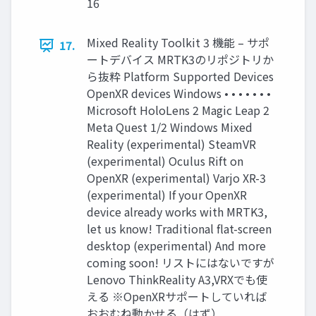
16
Mixed Reality Toolkit 3 機能 – サポ
17.
ートデバイス MRTK3のリポジトリか
ら抜粋 Platform Supported Devices
OpenXR devices Windows • • • • • • •
Microsoft HoloLens 2 Magic Leap 2
Meta Quest 1/2 Windows Mixed
Reality (experimental) SteamVR
(experimental) Oculus Rift on
OpenXR (experimental) Varjo XR-3
(experimental) If your OpenXR
device already works with MRTK3,
let us know! Traditional flat-screen
desktop (experimental) And more
coming soon! リストにはないですが
Lenovo ThinkReality A3,VRXでも使
える ※OpenXRサポートしていれば
おおむね動かせる（はず）