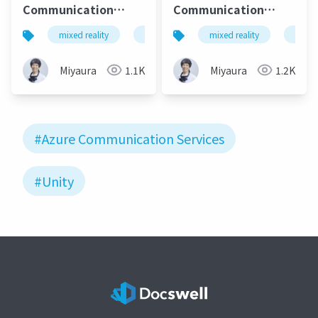
Communication
Communication
Services(再) Data
Servicesのショーケー
mixed reality
xrmtg
mrtk3
mixed reality
unity
xrmtg
Channel API使うと
スアプリ（on
色々できそうです。
HoloLens 2）がすごか
Miyaura
1.1K
Miyaura
1.2K
った件
#Azure Communication Services
#Unity