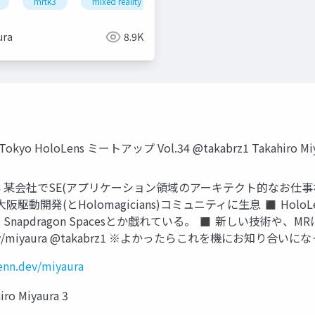
rtk3
mrtk3
xr
mixed reality
unity
snapdragon spaces
think r
ura
8.9K
o HoloLens ミートアップ Vol.34 @takabrz1 Takahiro Miy
lity 2018-2024 某会社でSE(アプリケーション領域のアーキテクト
hiro) ◼ 大阪駆動開発(とHolomagicians)コミュニティに生息 
(GAされた！) Snapdragon Spacesとか戯れている。 ◼ 新しい技術
://zenn.dev/miyaura @takabrz1 ※よかったらこれを機にお知り合
zenn.dev/miyaura
ro Miyaura 3