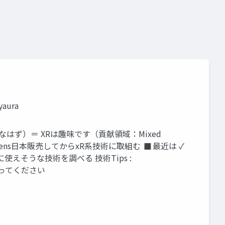
eality a3
aura
的なお仕事なはず）＝ XRは趣味です（貢献領域：Mixed
◼ HoloLens日本販売してからxR系技術に取組む ◼最近は ✓
や、MRに使えそうな技術を調べる 技術Tips :
いになってください