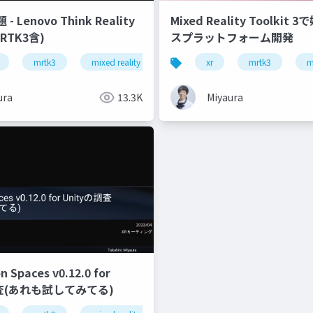
 Lenovo Think Reality
Mixed Reality Toolkit
RTK3含)
スプラットフォーム開発
mrtk3
mixed reality
snapdragon spaces
xr
mrtk3
thinki 
m
ura
13.3K
Miyaura
 Spaces v0.12.0 for
調査(あれも試してみてる)