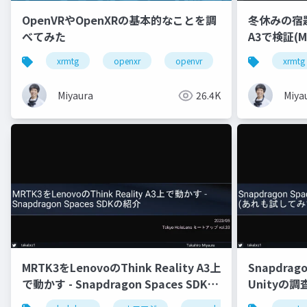
OpenVRやOpenXRの基本的なことを調
冬休みの宿題 -
べてみた
A3で検証(M
xrmtg
openxr
openvr
hololens
xrmtg
Miyaura
26.4K
Miya
MRTK3をLenovoのThink Reality A3上
Snapdragon
で動かす - Snapdragon Spaces SDKの
Unityの
紹介