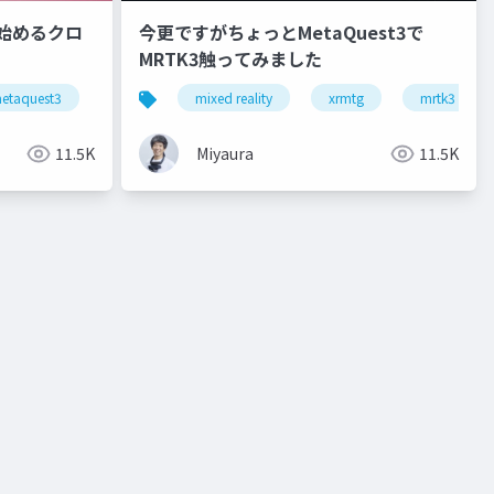
 3で始めるクロ
今更ですがちょっとMetaQuest3で
MRTK3触ってみました
reality a3
etaquest3
snapdragonspaces
mixed reality
xrkaigi
xrmtg
mrtk3
11.5K
Miyaura
11.5K