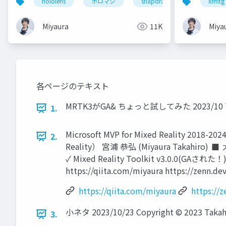
hololens
ホロマジ
snapdragonspaces
xrmtg
m
Miyaura
11K
Miya
各ページのテキスト
MRTK3がGA& ちょっと試してみた 2023/10 Toky
1.
Microsoft MVP for Mixed Rea
2.
Reality） 宮浦 恭弘 (Miyaura Taka
✓ Mixed Reality Toolkit v3.0.0
https://qiita.com/miyaura https
https://qiita.com/miyaura
https://
小ネタ 2023/10/23 Copyright © 2023 Takahi
3.