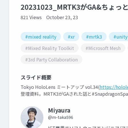
20231023_MRTK3がGA&ちょ
821 Views
October 23, 23
#mixed reality
#xr
#mrtk3
#unity
#Mixed Reality Toolkit
#Microsoft Mesh
#3rd Party Collaboration
スライド概要
Tokyo HoloLens ミートアップ vol.34(
https://holo
登壇資料。MRTK3がGAされた話と#SnapdragonS
Miyaura
@m-taka596