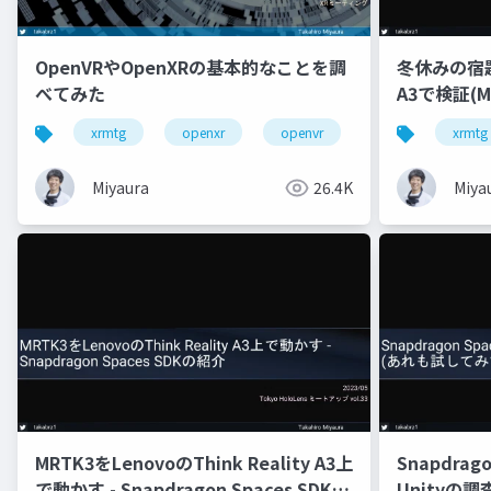
OpenVRやOpenXRの基本的なことを調
冬休みの宿題 -
べてみた
A3で検証(M
xrmtg
openxr
openvr
hololens
xrmtg
Miyaura
26.4K
Miya
MRTK3をLenovoのThink Reality A3上
Snapdragon
で動かす - Snapdragon Spaces SDKの
Unityの