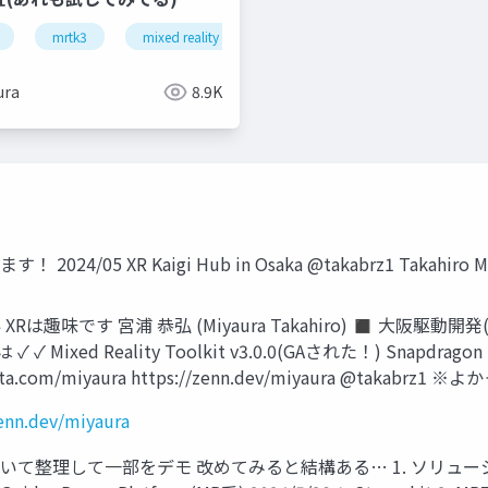
rtk3
mrtk3
xr
mixed reality
unity
snapdragon spaces
think r
ura
8.9K
4/05 XR Kaigi Hub in Osaka @takabrz1 Takahiro Mi
018-2024 XRは趣味です 宮浦 恭弘 (Miyaura Takahiro) ◼ 大阪
ixed Reality Toolkit v3.0.0(GAされた！) Snapd
ita.com/miyaura https://zenn.dev/miyaura @t
zenn.dev/miyaura
て整理して一部をデモ 改めてみると結構ある… 1. ソリューション/製品/ロ