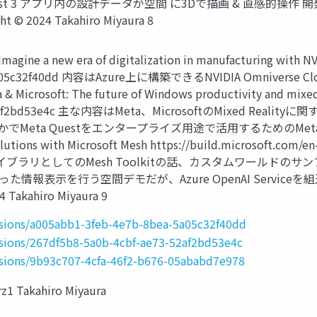
ta Quest 3 アプリ内の設計データが空間 に3Dで描画 & 直感
ht © 2024 Takahiro Miyaura 8
e a new era of digitalization in manufacturing with NVID
-8bea-5a05c32f40dd 内容はAzure上に構築できるNVIDIA O
: The future of Windows productivity and mixed real
e73-52af2bd53e4c 主な内容はMeta、MicrosoftのMixed Rea
話のなかでMeta Questをエンタープライズ用途で活用するためのMeta Que
ons with Microsoft Mesh https://build.microsoft.com/en-
開発ライブラリとしてのMesh Toolkitの話、カスタムワールドの
った情報表示を行う空間デモだが、Azure OpenAI Servic
Takahiro Miyaura 9
ssions/a005abb1-3feb-4e7b-8bea-5a05c32f40dd
ssions/267df5b8-5a0b-4cbf-ae73-52af2bd53e4c
ssions/9b93c707-4cfa-46f2-b676-05ababd7e978
akahiro Miyaura