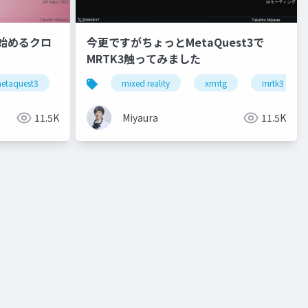
 3で始めるクロ
今更ですがちょっとMetaQuest3で
MRTK3触ってみました
reality a3
etaquest3
snapdragonspaces
mixed reality
xrkaigi
xrmtg
mrtk3
11.5K
Miyaura
11.5K