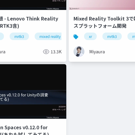
 Lenovo Think Reality
Mixed Reality Toolkit
RTK3含)
スプラットフォーム開発
mrtk3
mixed reality
snapdragon spaces
xr
mrtk3
thinki 
m
ura
13.3K
Miyaura
 Spaces v0.12.0 for
調査(あれも試してみてる)