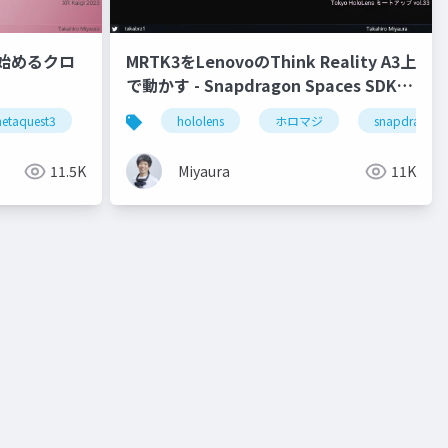
 3で始めるクロ
MRTK3をLenovoのThink Reality A3上
で動かす - Snapdragon Spaces SDKの
紹介
reality a3
etaquest3
snapdragonspaces
hololens
xrkaigi
ホロマジ
snapdragons
11.5K
Miyaura
11K