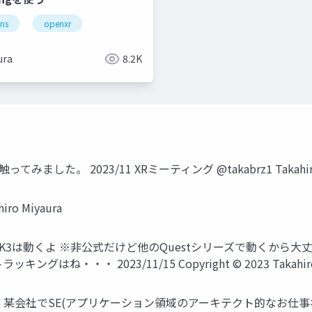
paces
ens
openxr
think reality a3
ura
8.2K
てみました。 2023/11 XRミーティング @takabrz1 Takahiro
o Miyaura
MRTK3は動くよ ※非公式だけど他のQuestシリーズで動くから大丈夫？
・・・ 2023/11/15 Copyright © 2023 Takahiro M
lity 2018-2024 某会社でSE(アプリケーション領域のアーキテクト