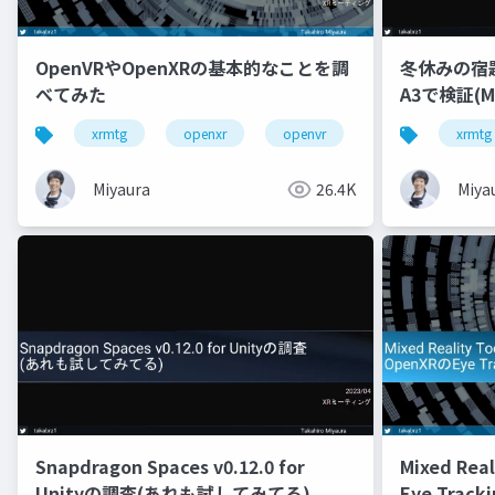
OpenVRやOpenXRの基本的なことを調
冬休みの宿題 -
べてみた
A3で検証(M
xrmtg
openxr
openvr
hololens
xrmtg
Miyaura
26.4K
Miya
Snapdragon Spaces v0.12.0 for
Mixed Rea
Unityの調査(あれも試してみてる)
Eye Trac