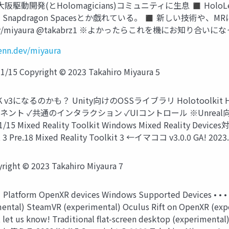
hiro) ◼ 大阪駆動開発(とHolomagicians)コミュニティに生息 
(GAされた！) Snapdragon Spacesとか戯れている。 ◼ 新しい技術
://zenn.dev/miyaura @takabrz1 ※よかったらこれを機にお知り合
zenn.dev/miyaura
pyright © 2023 Takahiro Miyaura 5
ら MRTK v3になるのかも？ Unity向けのOSSライブラリ Holotool
ネント ✓共通のインタラクション ✓UIコントロール ※Unreal向
xed Reality Toolkit Windows Mixed Reality Devices対応 M
 3 Pre.18 Mixed Reality Toolkit 3 ←イマココ v3.0.0 GA! 2023.
 © 2023 Takahiro Miyaura 7
R devices Windows Supported Devices • • • • • • • 
ental) SteamVR (experimental) Oculus Rift on OpenXR (exper
3, let us know! Traditional flat-screen desktop (expe