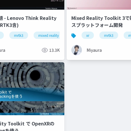
 Lenovo Think Reality
Mixed Reality Toolkit
RTK3含)
スプラットフォーム開発
mrtk3
mixed reality
snapdragon spaces
xr
mrtk3
thinki 
m
ura
13.3K
Miyaura
lity Toolkit で OpenXRの
kingを使う