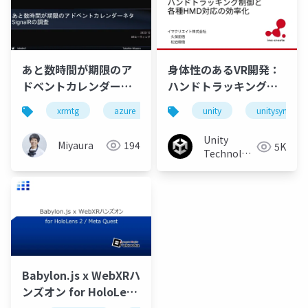
あと数時間が期限のア
身体性のあるVR開発：
ドベントカレンダーネ
ハンドトラッキング制
タ - SignalRの調査
御と各種HMD対応の効
xrmtg
azure
xr
unity
meta quest
unitysync
holo
率化
Unity
Miyaura
194
5K
Technologies
Japan
Babylon.js x WebXRハ
ンズオン for HoloLens
2 and Meta Quest 1,2