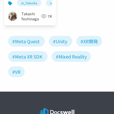
ar_fukuoka
webar
webxr
webvr
Takashi
7K
Yoshinaga
#Meta Quest
#Unity
#XR開発
#Meta XR SDK
#Mixed Reality
#VR