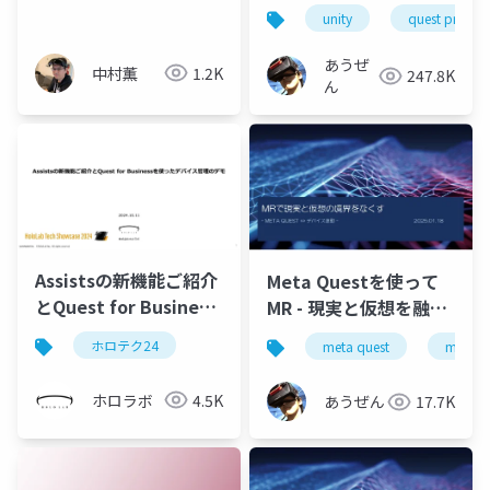
アプリ開発
unity
quest pro
あうぜ
中村薫
1.2K
247.8K
ん
Assistsの新機能ご紹介
Meta Questを使って
とQuest for Business
MR - 現実と仮想を融合
を使ったデバイス管理
する デバイス連動編 -
ホロテク24
meta quest
mr
のデモ
ホロラボ
4.5K
あうぜん
17.7K