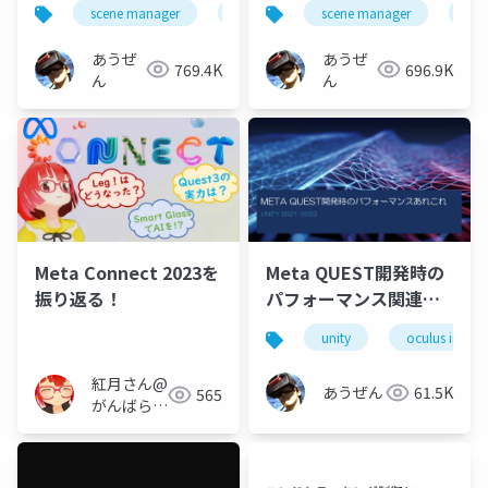
scene manager
depth api
scene manager
オクルージョン
dep
あうぜ
あうぜ
769.4K
696.9K
ん
ん
Meta Connect 2023を
Meta QUEST開発時の
振り返る！
パフォーマンス関連の
あれこれ
unity
oculus integr
紅月さん@
あうぜん
61.5K
565
がんばらな
い