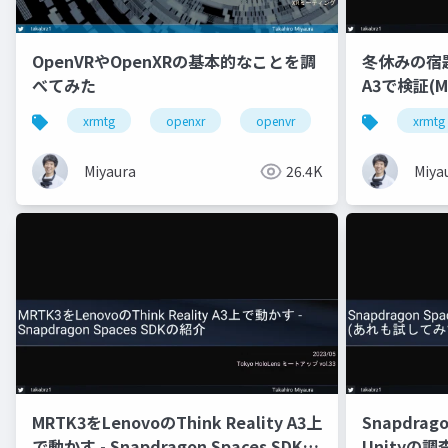
OpenVRやOpenXRの基本的なことを調
冬休みの宿題 -
べてみた
A3で検証(M
xrmtg
openxr
openvr
hololens
xrmtg
Miyaura
26.4K
Miya
MRTK3をLenovoのThink Reality A3上
Snapdragon
で動かす - Snapdragon Spaces SDKの
Unityの