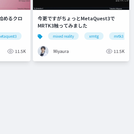
 3で始めるクロ
今更ですがちょっとMetaQuest3で
MRTK3触ってみました
reality a3
etaquest3
snapdragonspaces
mixed reality
xrkaigi
xrmtg
mrtk3
11.5K
Miyaura
11.5K