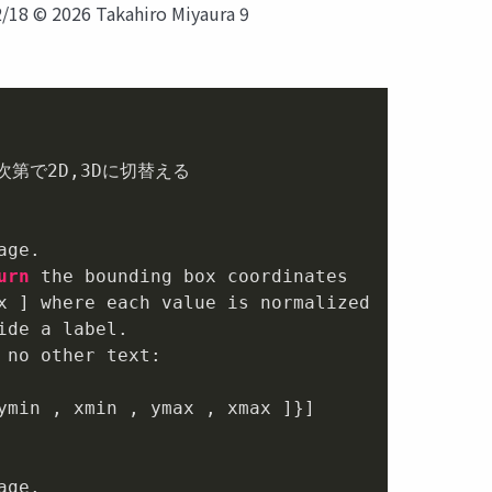
2026 Takahiro Miyaura 9
次第で
2
D,
3
Dに切替える

urn
x ] where each value is normalized

 no other text:

ymin , xmin , ymax , xmax ]}]
