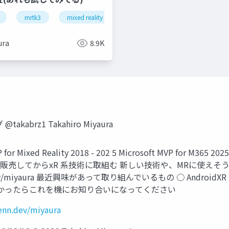
rtk3
mrtk3
xr
mixed reality
unity
snapdragon spaces
think r
ura
8.9K
akabrz1 Takahiro Miyaura
VP for Mixed Reality 2018 - 202 5 Microsoft MVP for
日本販売してからxR 系技術に取組む 新しい技術や、MRに使えそうな
/zenn.dev/miyaura 最近興味があって取り組んでいるもの ○ AndroidX
kabrz1 ※よかったらこれを機にお知り合いになってください
zenn.dev/miyaura