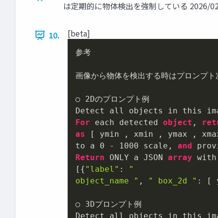
は定期的に物体検出を強制している 2026/02/18 © 
[beta]
10.
参考

画像から物体を検出する時はプロンプト
○ 
2
Dのプロンプト例

For
 each detected 
object
, 
ret
as
 [ ymin , xmin , ymax , xma
to a 
0
 - 
1000
 scale, 
and
Return
 ONLY a JSON 
array
 with
[{
"label"
: 
"

object_name "
, 
" box_2d "
: [ 
○ 
3
Dプロンプト例
