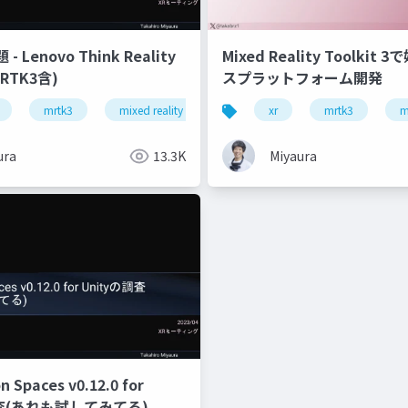
 Lenovo Think Reality
Mixed Reality Toolkit
RTK3含)
スプラットフォーム開発
mrtk3
mixed reality
snapdragon spaces
xr
mrtk3
thinki 
m
ura
13.3K
Miyaura
 Spaces v0.12.0 for
調査(あれも試してみてる)