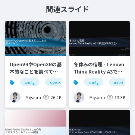
関連スライド
OpenVRやOpenXRの基
冬休みの宿題 - Lenovo
本的なことを調べてみ
Think Reality A3で検
た
証(MRTK3含)
xrmtg
openxr
openvr
xrmtg
hololens
mrtk3
Miyaura
26.4K
Miyaura
13.3K