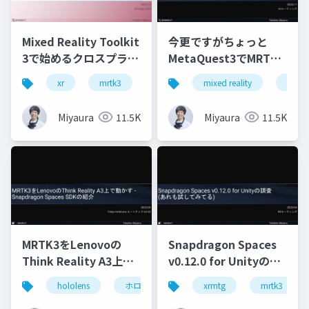
Mixed Reality Toolkit
今更ですがちょっと
3で始めるクロスプラッ
MetaQuest3でMRTK3
トフォーム開発
触ってみました
xr
mrtk3
metaquest3
mixed reality
snapdragonspaces
xrmtg
Miyaura
11.5K
Miyaura
11.5K
MRTK3をLenovoの
Snapdragon Spaces
Think Reality A3上で
v0.12.0 for Unityの調
動かす - Snapdragon
査(あれも試してみて
hololens
ホロマジ
snapdragonspaces
xrmtg
mrtk3
m
Spaces SDKの紹介
る)