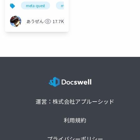
する デバイス連動編 -
meta quest
mr
mixed reality
tapo p105
あうぜん
17.7K
運営：株式会社アプルーシッド
利用規約
プライバシーポリシー