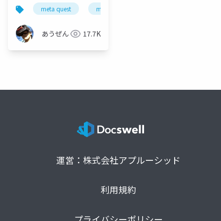
する デバイス連動編 -
meta quest
mr
mixed reality
tapo p105
あうぜん
17.7K
運営：株式会社アプルーシッド
利用規約
プライバシーポリシー