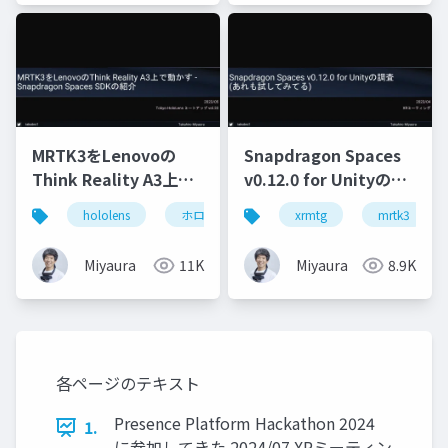
MRTK3をLenovoの
Snapdragon Spaces
Think Reality A3上で
v0.12.0 for Unityの調
動かす - Snapdragon
査(あれも試してみて
hololens
ホロマジ
snapdragonspaces
xrmtg
mrtk3
m
Spaces SDKの紹介
る)
Miyaura
11K
Miyaura
8.9K
各ページのテキスト
Presence Platform Hackathon 2024
1.
に参加してきた 2024/07 XRミーティン