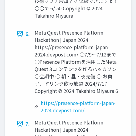
技術 ✓プチ告知？ ✓ 体験できますよ！
〇〇で 6/ 50 Copyright © 2024
Takahiro Miyaura
Meta Quest Presence Platform
6.
Hackathon | Japan 2024
https://presence-platform-japan-
2024.devpost.com/ ○7/9～7/12まで
○Presence Platformを活用したMeta
Quest 3コ ンテンツを作るハッカソン
○会期中 ○ 朝・昼・夜完備 ○ お菓
子、ドリンク飲み放題 2024/7/17
Copyright © 2024 Takahiro Miyaura 6
https://presence-platform-japan-
2024.devpost.com/
Meta Quest Presence Platform
7.
Hackathon | Japan 2024