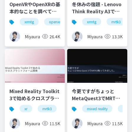
OpenVRやOpenXRの基
冬休みの宿題 - Lenovo
本的なことを調べてみ
Think Reality A3で検
た
証(MRTK3含)
xrmtg
openxr
openvr
xrmtg
hololens
mrtk3
Miyaura
26.4K
Miyaura
13.3K
Mixed Reality Toolkit
今更ですがちょっと
3で始めるクロスプラッ
MetaQuest3でMRTK3
トフォーム開発
触ってみました
xr
mrtk3
metaquest3
mixed reality
snapdragonspaces
xrmtg
Miyaura
11.5K
Miyaura
11.5K