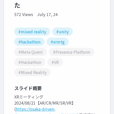
た
572 Views
July 17, 24
#mixed reality
#unity
#hackathon
#xrmtg
#Meta Quest
#Presence Platform
#Hackathon
#VR
#Mixed Reality
スライド概要
XRミーティング
2024/08/21【AR/CR/MR/SR/VR】
(
https://osaka-driven-