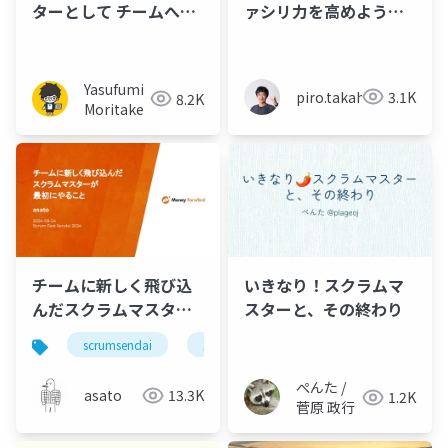
ターとして チームへ参
ァシリ力を高めようと
画した件にまつわるエ
ワークショップを学ん
トセトラ_XP祭り2024
だら、 ファシリの前後
がめちゃめちゃ大事だ
Yasufumi
piro.takahara
3.1K
8.2K
った話 - BEMA LT
Moritake
チームに新しく飛び込
いきなり！スクラムマ
んだスクラムマスター
スターと、その終わり
が最初にやること
scrumsendai
2024
#scrumsendai
ぺんた /
asato
13.3K
1.2K
菅原 政行