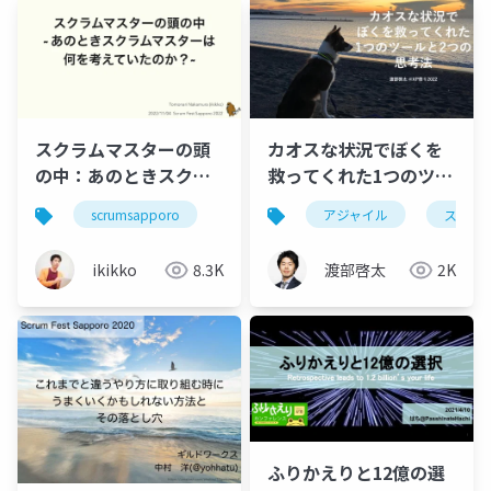
スクラムマスターの頭
カオスな状況でぼくを
の中：あのときスクラ
救ってくれた1つのツー
ムマスターは何を考え
ルと2つの思考法
scrumsapporo
アジャイル
スクラ
ていたのか？
ikikko
8.3K
渡部啓太
2K
ふりかえりと12億の選