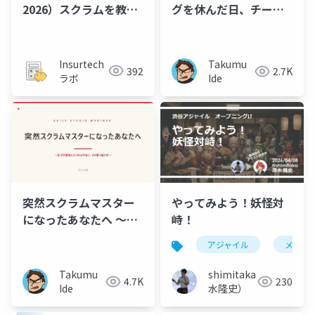
2026）スクラムを​教え
グを休んだ日、チーム
る​前に、​一緒に​手を動
はもう動けるようにな
かしてみた
っていた—SM1年目、
偶然から始めた移譲の
Insurtech
Takumu
392
2.7K
実践と越境
ラボ
Ide
突然スクラムマスター
やってみよう！妖怪対
になったあなたへ 〜若
峙！
手が最初にぶつかる不
アジャイル
メタフ
安と、その乗り越え
方〜
Takumu
shimitaka（清
4.7K
230
Ide
水隆史）