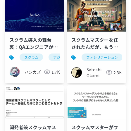
スクラム導入の舞台
スクラムマスターを任
裏：QAエンジニアがス
されたんだが、もう俺
クラムマスターになる
は限界かもしれない
スクラム
アジャイル
qaエンジニア
ファシリテーション
ソフ
まで
Satoshi
ハシカズ
1.7K
2.3K
Okami
開発者兼スクラムマス
スクラムマスターがフ