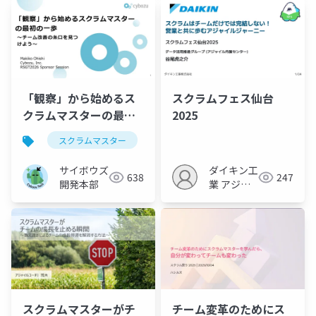
「観察」から始めるス
スクラムフェス仙台
クラムマスターの最初
2025
の一歩 – チーム改善の
スクラムマスター
kintone
糸口を見つけよう
サイボウズ
ダイキン工
638
247
開発本部
業 アジャ
イル内製セ
ンター
スクラムマスターがチ
チーム変革のためにス