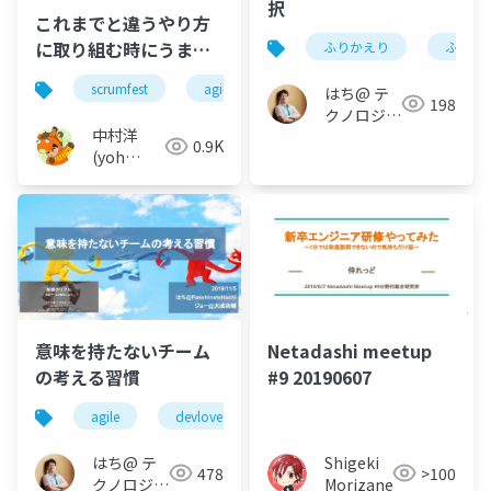
択
これまでと違うやり方
に取り組む時にうまく
ふりかえり
ふりか
いくかもしれない方法
scrumfest
agile
はち@ テ
とその落とし穴 : How
198
クノロジー
it might work when
中村洋
メディア
0.9K
you take on
(yoh
「Newbee」
something new
nakamura)
意味を持たないチーム
Netadashi meetup
の考える習慣
#9 20190607
agile
devlove
scrum
スクラムマスター
はち@ テ
Shigeki
478
>100
クノロジー
Morizane