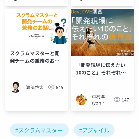
メディア
「Newbee」
スクラムマスターと開
発チームの兼務のお話
「開発現場に伝えたい
し
10のこと」それぞれの
後日談_yohhatu
渡部啓太
645
中村洋
147
(yoh
nakamura)
#スクラムマスター
#アジャイル