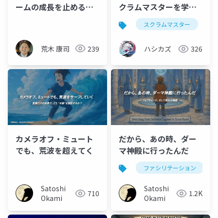
ームの成長を止める瞬
クラムマスターを学ん
間 ～教え過ぎによるチ
だら、自分が変わって
スクラムマスター
ームの成長停滞を解消
チームも変わった
する方法～
荒木 康司
239
ハシカズ
326
カメラオフ・ミュート
だから、あの時、ダー
でも、荒波を超えてく
マ神殿に行ったんだ
ファシリテーション
Satoshi
Satoshi
710
1.2K
Okami
Okami