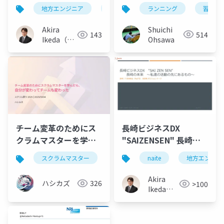
ン完走したら人生が変
のスキルアッ プを阻む
ランニング
習慣
地方エンジニア
スキルアップ格差
情報インフラ
わった話
格差〜
Shuichi
Akira
514
143
Ohsawa
Ikeda（ク
オリティア
ーツ）
長崎ビジネスDX
チーム変革のためにス
"SAIZENSEN" 長崎の
クラムマスターを学ん
未来 〜私たちの活動
だら、自分が変わって
naite
地方エンジニ
スクラムマスター
qaエンジニア
チーム変革
の先にあるもの〜
チームも変わった
Akira
ハシカズ
326
>100
Ikeda（ク
オリティ
アーツ）