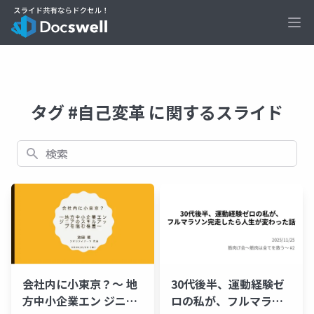
Ope
タグ #自己変革 に関するスライド
検索
30代後半、運動経験ゼ
会社内に小東京？〜 地
ロの私が、フルマラソ
方中小企業エン ジニア