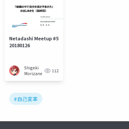
Netadashi Meetup #5
20180126
Shigeki
112
Morizane
#自己変革