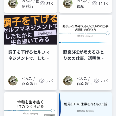
ぺんた / 菅
ぺんた /
57K
12.1K
原 政行
菅原 政
行
調子を下げるセルフマ
野良SREが考えるひと
ネジメントで、したた
りめの仕事、透明性の
かに生き抜いてみる
作り方
ぺんた /
ぺんた /
6.2K
2.7K
菅原 政行
菅原 政行