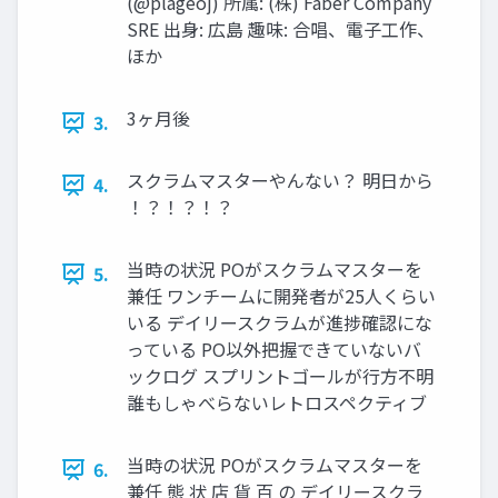
(@plageoj) 所属: (株) Faber Company
SRE 出身: 広島 趣味: 合唱、電子工作、
ほか
3ヶ月後
3.
スクラムマスターやんない？ 明日から
4.
！？！？！？
当時の状況 POがスクラムマスターを
5.
兼任 ワンチームに開発者が25人くらい
いる デイリースクラムが進捗確認にな
っている PO以外把握できていないバ
ックログ スプリントゴールが行方不明
誰もしゃべらないレトロスペクティブ
当時の状況 POがスクラムマスターを
6.
兼任 態 状 店 貨 百 の デイリースクラ