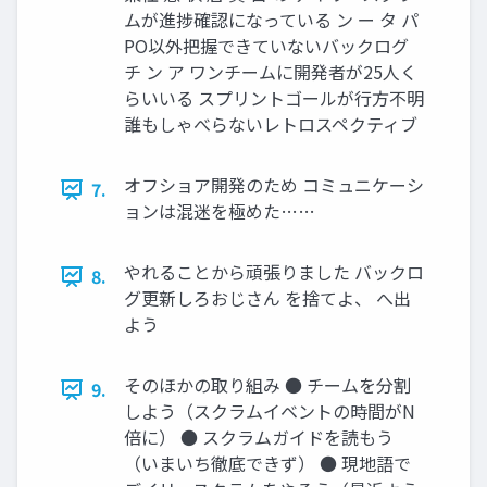
ムが進捗確認になっている ン ー タ パ
PO以外把握できていないバックログ
チ ン ア ワンチームに開発者が25人く
らいいる スプリントゴールが行方不明
誰もしゃべらないレトロスペクティブ
オフショア開発のため コミュニケーシ
7.
ョンは混迷を極めた……
やれることから頑張りました バックロ
8.
グ更新しろおじさん を捨てよ、 へ出
よう
そのほかの取り組み ● チームを分割
9.
しよう（スクラムイベントの時間がN
倍に） ● スクラムガイドを読もう
（いまいち徹底できず） ● 現地語で