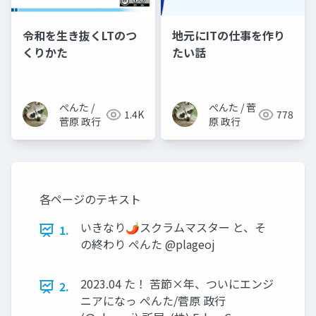
令和を生き抜くLTのつ
地元にITの仕事を作り
くりかた
たい話
ぺんた /
ぺんた / 菅
1.4K
778
菅原 政行
原 政行
各ページのテキスト
いきなり🌶スクラムマスター と、そ
1.
の終わり ぺんた @plageoj
2023.04 た！ 苦節×年、ついにエンジ
2.
ニアになっ ぺんた/菅原 政行