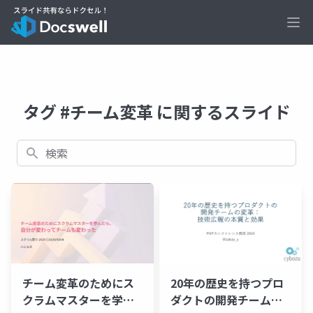
Ope
タグ #チーム変革 に関するスライド
検索
20年の歴史を持つプロ
チーム変革のためにス
ダクトの開発チームの
クラムマスターを学ん