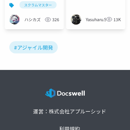
変革：技術広報の本質
だら、自分が変わって
スクラムマスター
qaエンジニア
チーム変革
と効果
チームも変わった
Yasuharu.S
13K
ハシカズ
326
#アジャイル開発
運営：株式会社アプルーシッド
利用規約