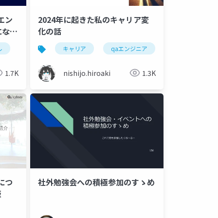
エン
2024年に起きた私のキャリア変
になる
化の話
ル
qaエンジニア
キャリア
ソフトウェアテスト
qaエンジニア
改善
1.7K
nishijo.hiroaki
1.3K
アにつ
社外勉強会への積極参加のすゝめ
版