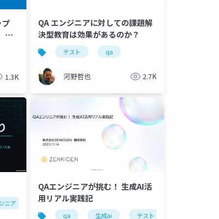
QA エンジニアに対しての課題解
ップ
決型教育は効果があるのか？
ス 紹
テスト
qa
河野哲也
2.7K
1.3K
QAエンジニアが挑む！ 生成AI活
用リアル実践記
ンジニア
qa
生成ai
テスト