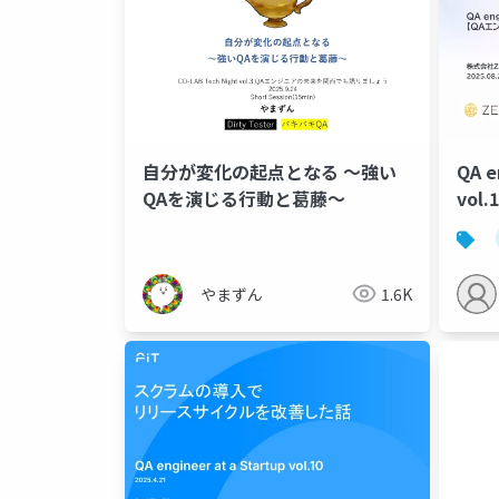
自分が変化の起点となる 〜強い
QA e
QAを演じる行動と葛藤〜
vol
作成
やまずん
1.6K