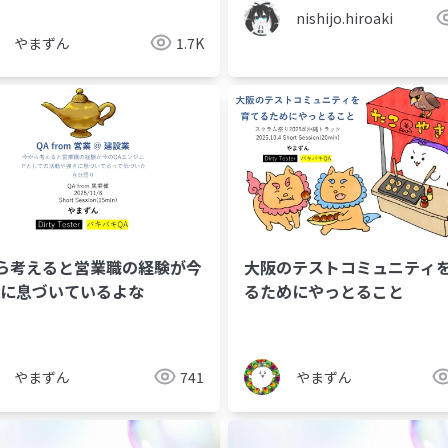
nishijo.hiroaki
やまずん
1.7K
ら考えると営業職の経験が今
大阪のテストコミュニティ
Aに息づいているよな
るためにやっとること
チーム変革
自己変革
リーダーシップ
やまずん
741
やまずん