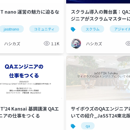
ST nano 運営の魅力に迫るな
スクラム導入の舞台裏：QA
ジニアがスクラムマスター
まで
jasstnano
コミュニティ
運営
スクラム
イベント
アジャイ
qa
ハシカズ
1.1K
ハシカズ
ST'24 Kansai 基調講演 QAエ
サイボウズのQAエンジニ
ニアの仕事をつくる
いての紹介_JaSST24東北
qa