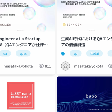
ngineer at a Startup
生成AI時代におけるQAエンシ
.18【QAエンジニアが仕様書
アの価値創造
を開始した話】
qa
qaas
qa
生成ai
masataka.yokota
811
masataka.yokota