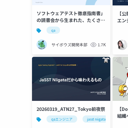
ソフトウェアテスト徹底指南書」
【公
の読書会から生まれた、たくさん
エン
の活動を紹介するの！
んか
qa
スン
りの
サイボウズ開発本部
1.7K
20260319_ATN27_Tokyo前夜祭
【Doc
組纖
qaエンジニア
jasst niigata
jasst
在り