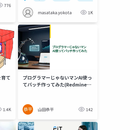
776
masataka.yokota
1K
を育て
プログラマーじゃないマンAI使っ
てパッチ作ってみた(Redmine
osaka)
1.4K
山田恭平
142