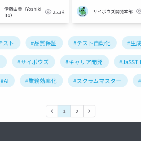
伊藤由貴（Yoshiki
サイボウズ開発本部
25.3K
Ito）
テスト
#品質保証
#テスト自動化
#生成
善
#サイボウズ
#キャリア開発
#JaSST 
#AI
#業務効率化
#スクラムマスター
1
2