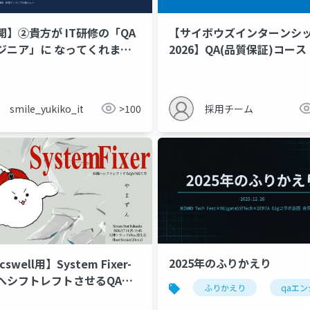
開】②貴方が IT研修の「QA
【サイボウズインターンシ
ジニア」に なってくれませ
2026】QA(品質保証)コー
？〜 同僚エンジニアにレッ
介資料
レビューを頼むときの、私な
説明 〜
smile_yukiko_it
>100
採用チーム
2025年のふりかえり
swell用】System Fixer-
へシフトレフトさせるQAの
ふりかえり
qaエ
方