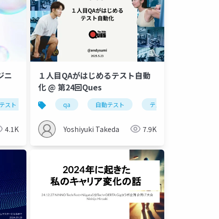
゙ニ
１人目QAがはじめるテスト自動
化 @ 第24回Ques
テスト
qa
自動テスト
テスト自動化
4.1K
Yoshiyuki Takeda
7.9K