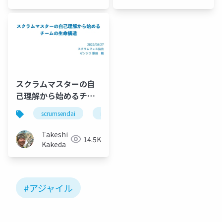
スクラムマスターの自
己理解から始めるチー
ムの生命構造
scrumsendai
nvc
ザ・メンタルモデル
内
Takeshi
14.5K
Kakeda
#アジャイル