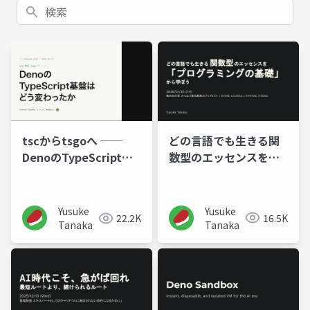
検索
どの言語でも生きる関
tscからtsgoへ ──
数型のエッセンスを
DenoのTypeScript基
「プログラミングの基
盤はどう変わったか
礎」から学ぼう
Yusuke
Yusuke
16.5K
22.2K
Tanaka
Tanaka