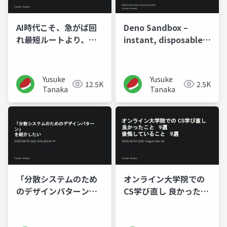
AI時代こそ、急がば回
Deno Sandbox –
れ――最短ルートより、続
instant, disposable,
けられるルート
and isolated VM for
the AI era
Yusuke
Yusuke
12.5K
2.5K
Tanaka
Tanaka
「分散システムのため
オンライン大学院での
のデザインパターン」
CS学び直し 良かったこ
を紹介したい
と 9選 後悔しているこ
と 9選