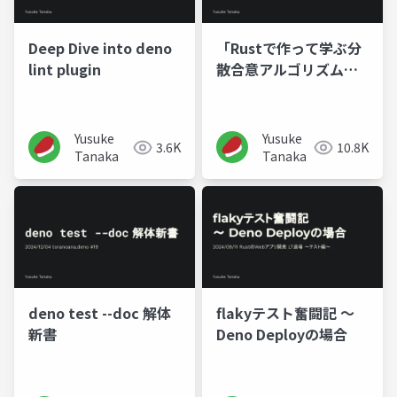
Deep Dive into deno
「Rustで作って学ぶ分
lint plugin
散合意アルゴリズム
Raft」を書きたいとい
う意思表明
Yusuke
Yusuke
3.6K
10.8K
Tanaka
Tanaka
deno test --doc 解体
flakyテスト奮闘記 〜
新書
Deno Deployの場合