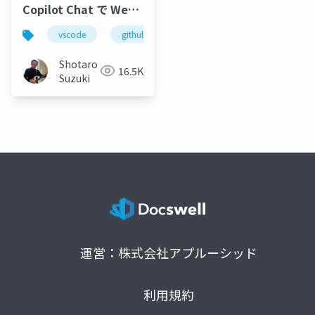
Copilot Chat で Web
アプリを開発してみよ
vscode
github
github copilot
github cop
う - 2
Shotaro
16.5K
Suzuki
運営：株式会社アプルーシッド
利用規約