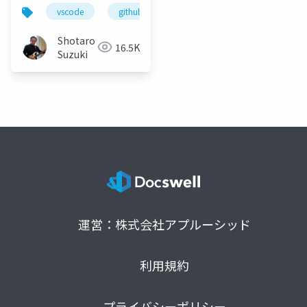
アプリを開発してみよ
vscode
github
github copilot
github cop
う - 2
Shotaro
16.5K
Suzuki
運営：株式会社アプルーシッド
利用規約
プライバシーポリシー