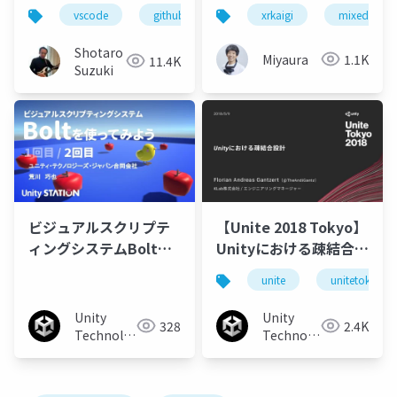
アプリを開発してみよ
Figma Bridge for
vscode
github
github copilot
xrkaigi
mixed realit
github cop
う - 3
Unity」を使ってみよう
Shotaro
Miyaura
1.1K
11.4K
Suzuki
ビジュアルスクリプテ
【Unite 2018 Tokyo】
ィングシステムBoltを
Unityにおける疎結合設
使ってみよう 2回目
計 ～UIへの適用事例か
unite
unitetokyo
ら学ぶ、テクニックと
メリット～
Unity
Unity
328
2.4K
Technologies
Technologies
Japan
Japan