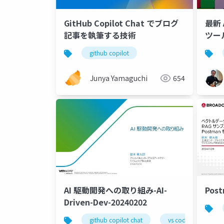
GitHub Copilot Chat でブログ
最新
記事を執筆する技術
ツー
イテ
github copilot
てみ
Junya Yamaguchi
654
AI 駆動開発への取り組み-AI-
Post
Driven-Dev-20240202
github copilot chat
vs code
gen