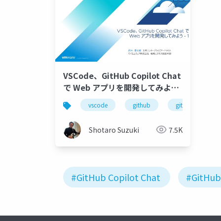
VSCode、GitHub Copilot Chat
で Web アプリを開発してみよ
う-1
vscode
github
github copilot
Shotaro Suzuki
7.5K
#GitHub Copilot Chat
#GitHub