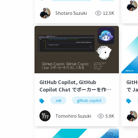
Shotaro Suzuki
12.5K
GitHub Copilot, GitHub
GitH
Copilot Chat でポーカーを作成
で 
してみる
率化
.net
github copilot
Tomohiro Suzuki
5.9K