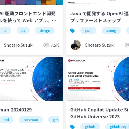
 AI 駆動フロントエンド開発
Java で開発する OpenAI 
ルを使って Web アプリ、ネ
プリファーストステップ
ィブモバイルアプリを開発し
ui
ux
design
web
java
mobile
spring
native mob
よう
Shotaro Suzuki
7.5K
Shotaro Suzuki
man-20240129
GitHub Copilot Update S
GitHub Universe 2023
api
postman
github copilot
github copilot chat
 ai
postman
locofy.ai
uizard
github
figma
github copi
re