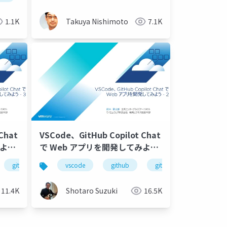
1.1K
Takuya Nishimoto
7.1K
Chat
VSCode、GitHub Copilot Chat
で Web アプリを開発してみよう
- 2
thub copilot chat
github copilot
vscode
visual studio code
github copilot chat
github
java
github copilot
codex
spring boot
visual st
gi
11.4K
Shotaro Suzuki
16.5K