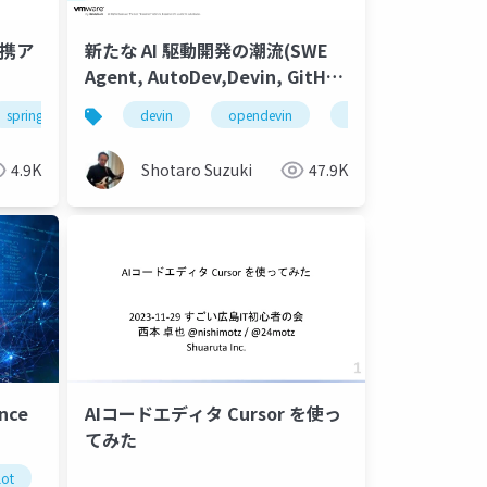
連携ア
新たな AI 駆動開発の潮流(SWE
Agent, AutoDev,Devin, GitHub
Copilot Workspace等)
ile
spring boot
react
java21
devin
react native
spring ai
opendevin
kubernetes
maven
azure
microservices
github co
autodev
4.9K
Shotaro Suzuki
47.9K
ince
AIコードエディタ Cursor を使っ
てみた
greenplum
spring ai
spring boot
java
react
lot
act
github copilot chat
react native
tanzu application platform
openai
codex
tanzu data 
java