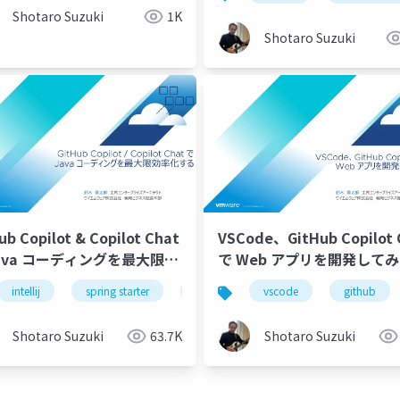
Shotaro Suzuki
1K
Shotaro Suzuki
ub Copilot & Copilot Chat
VSCode、GitHub Copilot 
Java コーディングを最大限効
で Web アプリを開発してみよう
する-配布用
- 3
intellij
spring starter
github
vscode
github copilot
github
gi
Shotaro Suzuki
63.7K
Shotaro Suzuki