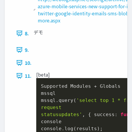
azure-mobile-services-new-support-for-io
twitter-google-identity-emails-sms-blobs
more.aspx
デモ
8.
9.
10.
[beta]
11.
Supported Modules + Globals

mssql

mssql.query(
'select top 1 * fro
request

statusupdates'
, { success: 
fun
console

console.log(results);
