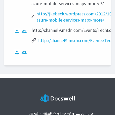
azure-mobile-services-maps-more/ 31
http://jkebeck.wordpress.com/2012/10/
azure-mobile-services-maps-more/
http://channel9.msdn.com/Events/TechEd/
31.
http://channel9.msdn.com/Events/Tec
32.
運営：株式会社アプルーシッド