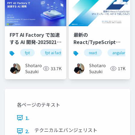
FPT AI Factory で加速
最新の
する AI 開発-20250213-
React/TypeScript
公開版
SPA テンプレートを
fpt
fpt ai factory
generative ai
react
angular
azure
.NET 8 で試してみよう
Shotaro
Shotaro
33.7K
17K
Suzuki
Suzuki
各ページのテキスト
1.
テクニカルエバンジェリスト
2.