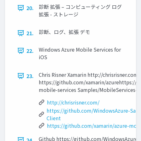
診断 拡張 – コンピューティング ログ
20.
拡張 - ストレージ
診断、ログ、拡張 デモ
21.
Windows Azure Mobile Services for
22.
iOS
Chris Risner Xamarin http://chrisrisn
23.
https://github.com/xamarin/azurehttps://
mobile-services Samples/MobileServices-i
http://chrisrisner.com/
https://github.com/WindowsAzure-Samp
Client
https://github.com/xamarin/azure-mobi
Github https://github.com/WindowsAzure/
24.