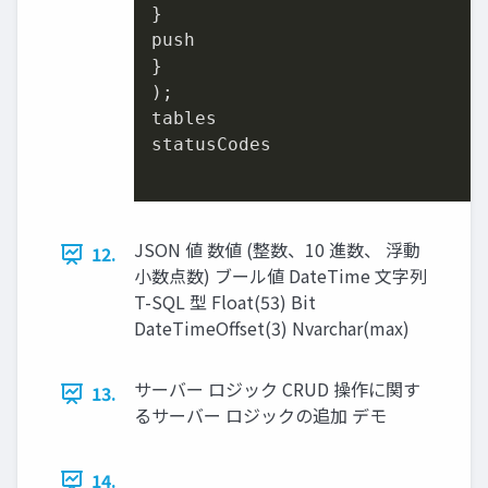
}

push

}

);

tables

statusCodes

JSON 値 数値 (整数、10 進数、 浮動
12.
小数点数) ブール値 DateTime 文字列
T-SQL 型 Float(53) Bit
DateTimeOffset(3) Nvarchar(max)
サーバー ロジック CRUD 操作に関す
13.
るサーバー ロジックの追加 デモ
14.