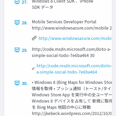
Windows 8 Client SDK 、iPhone
27.
SDK データ
Mobile Services Developer Portal
28.
http://www.windowsazure.com/mobile 29
http://www.windowsazure.com/mobile
http://code.msdn.microsoft.com/doto-a-
29.
simple-social-todo-7e6ba464 30
http://code.msdn.microsoft.com/doto-
a-simple-social-todo-7e6ba464
• Windows 8 (Bing Maps for Windows Sto
30.
情報を取得 • プッシュ通知（トースト/タイ
Windows Store App を実行中の全ユーザーに
Windows 8 デバイスを占有して 新規に取
を Bing Maps 地図の中心に移動
http://jkebeck.wordpress.com/2012/10/09