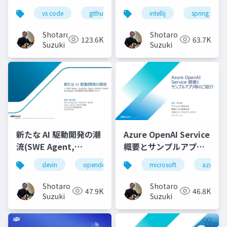
ロンドエンド開発実践-
コーディングを最大限
vs code
github copilot
intellij
gemini
spring starte
locofy.ai
s
効率化する-配布用
Shotaro
Shotaro
123.6K
63.7K
Suzuki
Suzuki
新たな AI 駆動開発の潮
Azure OpenAI Service
流(SWE Agent,
概要とサンプルアプリ
AutoDev,Devin,
等のご紹介
devin
opendevin
azure
microsoft
autodev
azure
GitHub Copilot
Workspace等)
Shotaro
Shotaro
47.9K
46.8K
Suzuki
Suzuki