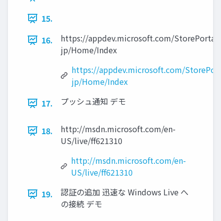
15.
https://appdev.microsoft.com/StorePortals
16.
jp/Home/Index
https://appdev.microsoft.com/StorePort
jp/Home/Index
プッシュ通知 デモ
17.
http://msdn.microsoft.com/en-
18.
US/live/ff621310
http://msdn.microsoft.com/en-
US/live/ff621310
認証の追加 迅速な Windows Live へ
19.
の接続 デモ