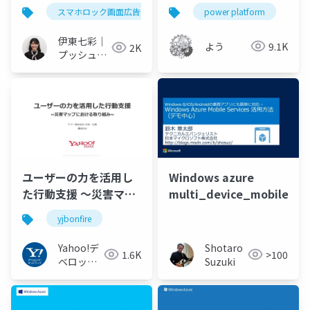
スマホロック画面広告
プッシュ通知
power platform
webプッシ
伊東七彩｜
よう
9.1K
2K
プッシュ通
知マーケタ
ー
ユーザーの力を活用し
Windows azure
た行動支援 〜災害マッ
multi_device_mobileserv
プにおける取り組み〜
yjbonfire
Yahoo!デ
Shotaro
1.6K
>100
ベロッパ
Suzuki
ーネット
ワーク