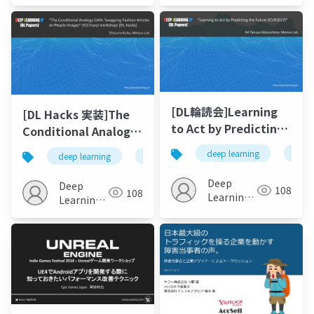
[DL輪読会]Learning
[DL Hacks 実装]The
to Act by Predicting
Conditional Analogy
the Future
GAN: Swapping
deep learning
viz
deep learning
gan
fashion
images
Fashion Articles on
People Images
Deep
Deep
108
108
Learning
Learning
JP
JP