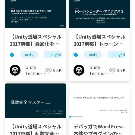
【Unity道場スペシャル
【Unity道場スペシャル
2017京都】最適化をす
2017京都】トゥーンシ
る前に覚えておきたい
ェーダー・マニアクス2
unity
unity3d
最適化
unity
unity道場
unity3d
技術
Unity
Unity
5.5K
3.7K
Technologies
Technologies
Japan
Japan
【Unity道場スペシャル
デバッガでWordPress
2017京都】乱数完全マ
本体やプラグインの脆