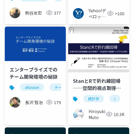
Yahoo!デ
熊谷友宏
377
>100
ベロッパ
ーネット
ワーク
エンタープライズでの
チーム開発環境の秘訣
StanとRで折れ線回帰
──空間的視点取得課
atlassian
チーム開発
agile
アトラシアン
題の反応時間データを
統計学
r
s
説明する階層ベイズモ
長沢 智治
179
デルを例に──
Hiroyuki
10.3K
Muto