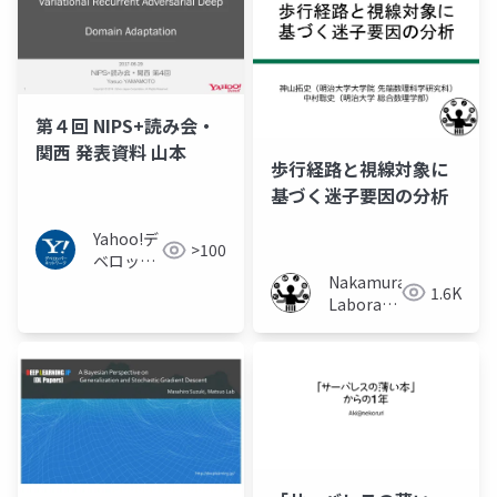
第４回 NIPS+読み会・
関西 発表資料 山本
歩行経路と視線対象に
基づく迷子要因の分析
Yahoo!デ
>100
ベロッパ
Nakamura
ーネット
1.6K
Laboratory
ワーク
(Meiji
University)