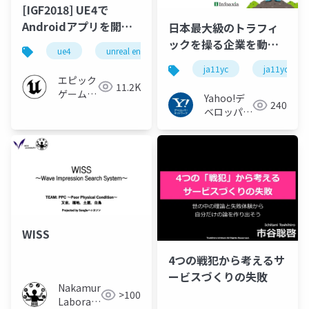
[IGF2018] UE4で
Androidアプリを開発
日本最大級のトラフィ
する際に知っておきた
ックを操る企業を動か
ue4
unreal engine 4
android
igf2018
いパフォーマンス改善
す障害当事者の声。
ja11yc
ja11yc_a
テクニック + INDIE
#ja11yc #ja11yc_a
エピック
11.2K
GAMES FESTIVAL 2018
ゲームズ
Yahoo!デ
240
受賞に向けて作品のク
ジャパン
ベロッパー
オリティをあげるため
ネットワー
ク
に！
WISS
4つの戦犯から考えるサ
ービスづくりの失敗
Nakamura
>100
Laboratory