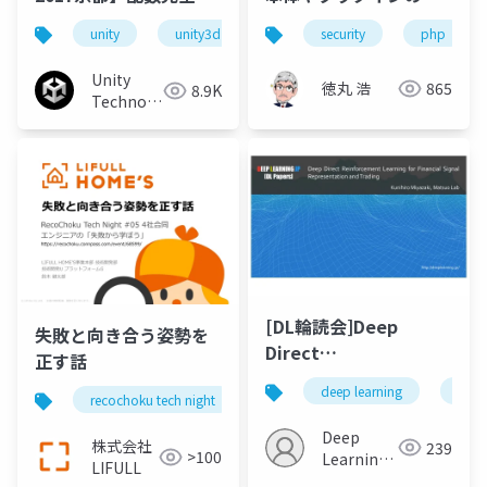
スター 京都編
弱性を追いかけてみよ
unity
unity3d
random number
security
php
乱数
う
Unity
徳丸 浩
865
8.9K
Technologies
Japan
[DL輪読会]Deep
失敗と向き合う姿勢を
Direct
正す話
Reinforcement
deep learning
rein
recochoku tech night
Learning for
Financial Signal
Deep
株式会社
239
Representation and
>100
Learning
LIFULL
Trading
JP