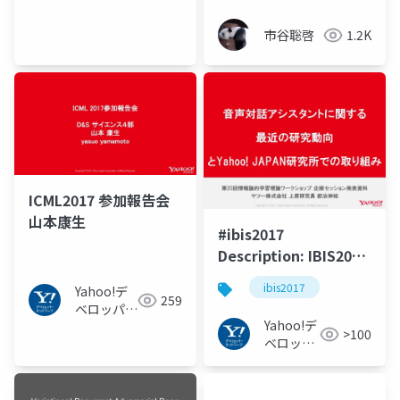
(Meiji
University)
市谷聡啓
1.2K
ICML2017 参加報告会
山本康生
#ibis2017
Description: IBIS2017
の企画セッションでの
ibis2017
Yahoo!デ
発表資料
259
ベロッパー
Yahoo!デ
ネットワー
>100
ベロッパ
ク
ーネット
ワーク