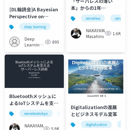
「サーバレスの薄い
本」からの1年
[DL輪読会]A Bayesian
#serverlesstokyo
Perspective on
serverless
serverles
Generalization and
deep learning
Stochastic Gradient
NAKAYAMA
1.6K
Masahiro
Descent
Deep
895
Learning
JP
Bluetoothメッシュに
よるIoTシステムを支え
Digitalizationの進展
るサーバーレス技術
とビジネスモデル変革
serverlesstokyo
serverless
aws
lambda
#serverlesstokyo
digitalization
デジ
NAKAYAMA
5.9K