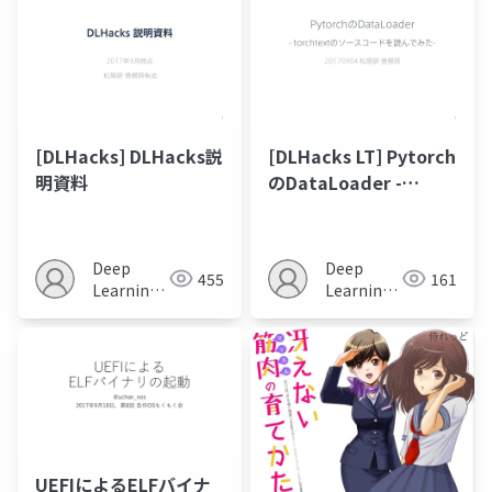
[DLHacks] DLHacks説
[DLHacks LT] Pytorch
明資料
のDataLoader -
torchtextのソースコ
ードを読んでみた-
Deep
Deep
455
161
Learning
Learning
JP
JP
UEFIによるELFバイナ