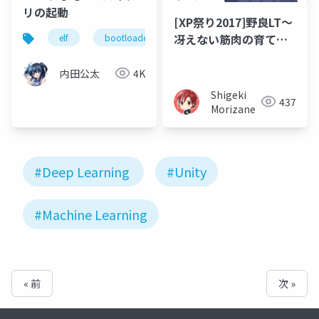
リの起動
[XP祭り2017]野良LT～
冴えない筋肉の育てか
elf
bootloader
uefi
osdev_moku2
た～
内田公太
4K
Shigeki
437
Morizane
#Deep Learning
#Unity
#Machine Learning
« 前
次 »