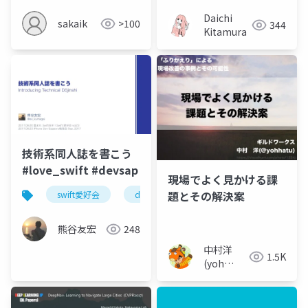
and its extension to
Daichi
sakaik
>100
344
Student's t-
Kitamura
distribution
技術系同人誌を書こう
#love_swift #devsap
現場でよく見かける課
題とその解決案
swift愛好会
devsap
熊谷友宏
248
中村洋
1.5K
(yoh
nakamura)