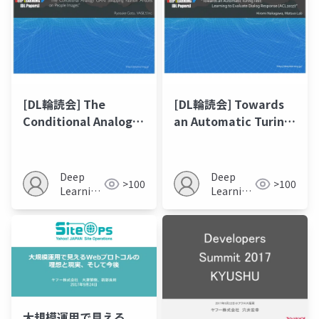
[DL輪読会] The
[DL輪読会] Towards
Conditional Analogy
an Automatic Turing
GAN: Swapping
Test: Learning to
Fashion Articles on
Evaluate Dialogue
People Images
Responses
Deep
Deep
>100
>100
Learning
Learning
JP
JP
大規模運用で見える