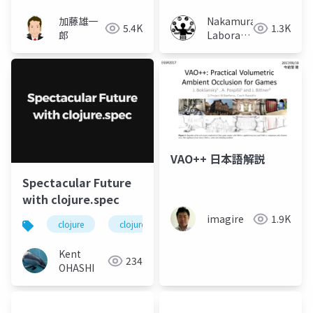
り方
加藤雄一
Nakamura
5.4K
1.3K
郎
Laboratory
(Meiji
University)
VAO++ 日本語解説
Spectacular Future
with clojure.spec
imagire
1.9K
clojure
clojure.spec
Kent
234
OHASHI