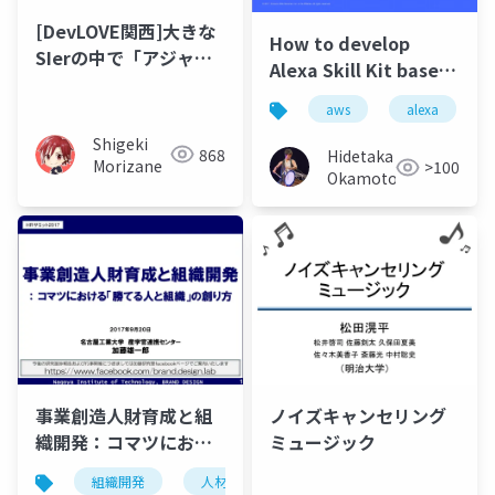
[DevLOVE関西]大きな
How to develop
SIerの中で「アジャイ
Alexa Skill Kit based
ルな開発で飯を食う」
on Serverless
までの歩み
aws
alexa
Architecture
Shigeki
868
Hidetaka
Morizane
>100
Okamoto
事業創造人財育成と組
ノイズキャンセリング
織開発：コマツにおけ
ミュージック
る勝てる人と組織の創
組織開発
人材開発
人財開発
人材育成