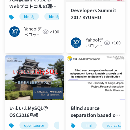
Webプロトコルの理想
Developers Summit
と現実、そして今後
2017 KYUSHU
html5j
html5j_b
#html5j #html5j_b
Yahoo!デ
>100
ベロッパ
Yahoo!デ
ーネット
>100
ベロッパ
ワーク
ーネット
ワーク
いまいまMySQL＠
Blind source
OSC2016島根
separation based on
independent low-
open source
mysql
osc
nmf
source separa
rank matrix analysis