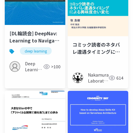
[DL輪読会] DeepNav:
Learning to Navigate
コミック読者のネタバ
Large Cities
レ遭遇タイミングによ
deep learning
る興味度合い変化
Deep
>100
Learning
Nakamura
JP
614
Laboratory
(Meiji
University)