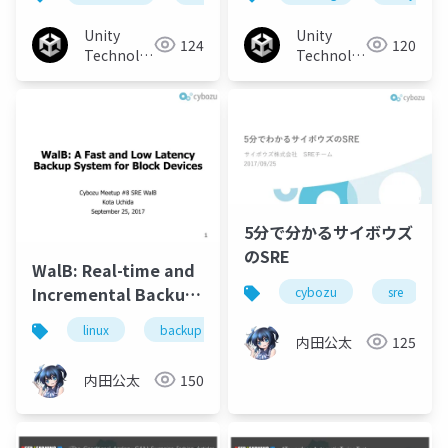
Unity
Unity
124
120
Technologies
Technologies
Japan
Japan
5分で分かるサイボウズ
のSRE
WalB: Real-time and
Incremental Backup
cybozu
sre
System for Block
linux
backup
driver
cybozu
rep
Devices
内田公太
125
内田公太
150