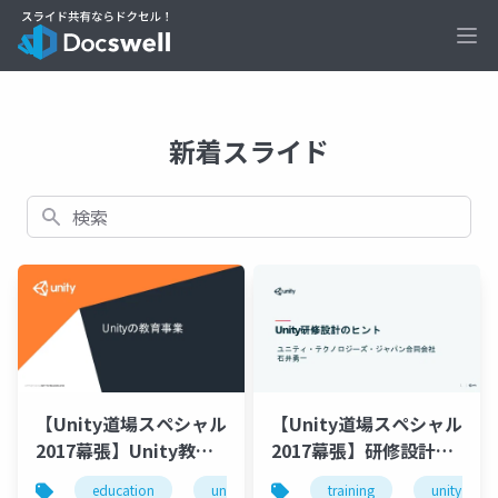
Ope
新着スライド
検索
【Unity道場スペシャル
【Unity道場スペシャル
2017幕張】Unity教育
2017幕張】研修設計の
への取り組み
ヒント
education
unity
教育
training
unity3d
unity
u