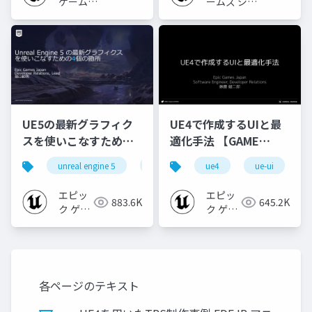
ゲームズ
ームズ ジャ
ジャパン
パン
UE5の最新グラフィク
UE4で作成するUIと最
スを使いこなすための4
適化手法 【GAME
個の勘所
CREATORS
unreal engine 5
ue5
cedec
ue4
ue-ui
cedec+kyushu
[CEDEC+KYUSHU
CONFERENCE '20】
2023]
エピッ
エピッ
883.6K
645.2K
ク ゲー
ク ゲー
ムズ ジ
ムズ ジ
ャパン
ャパン
各ページのテキスト