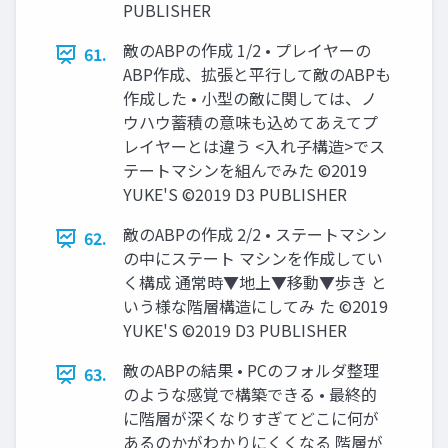
PUBLISHER
敵のABPの作成 1/2 • プレイヤーの
61.
ABP作成、拡張と平行して敵のABPも
作成した • 小型の敵に関しては、ノ
ウハウ蓄積の意味も込めてあえてプ
レイヤーとは違う <入れ子構造>でス
テートマシンを組んでみた ©2019
YUKE'S ©2019 D3 PUBLISHER
敵のABPの作成 2/2 • ステートマシン
62.
の中にステート マシンを作成してい
く構成 通常時▼地上▼移動▼歩き と
いう様な階層構造にしてみ た ©2019
YUKE'S ©2019 D3 PUBLISHER
敵のABPの結果 • PCのフォルダ整理
63.
のような感覚で構築できる • 最終的
に階層が深くなりすぎてどこに何が
あるのかがわかりにくくなる 階層が