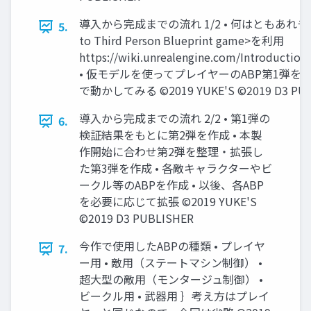
導入から完成までの流れ 1/2 • 何はともあれチュ
5.
to Third Person Blueprint game>を利用
https://wiki.unrealengine.com/Introductio
• 仮モデルを使ってプレイヤーのABP第1弾を
で動かしてみる ©2019 YUKE'S ©2019 D3 PUB
導入から完成までの流れ 2/2 • 第1弾の
6.
検証結果をもとに第2弾を作成 • 本製
作開始に合わせ第2弾を整理・拡張し
た第3弾を作成 • 各敵キャラクターやビ
ークル等のABPを作成 • 以後、各ABP
を必要に応じて拡張 ©2019 YUKE'S
©2019 D3 PUBLISHER
今作で使用したABPの種類 • プレイヤ
7.
ー用 • 敵用（ステートマシン制御） •
超大型の敵用（モンタージュ制御） •
ビークル用 • 武器用 ｝考え方はプレイ