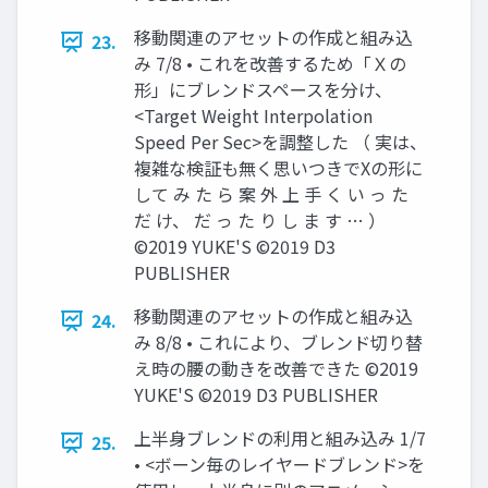
移動関連のアセットの作成と組み込
23.
み 7/8 • これを改善するため「Ｘの
形」にブレンドスペースを分け、
<Target Weight Interpolation
Speed Per Sec>を調整した （ 実は、
複雑な検証も無く思いつきでXの形に
して み た ら 案 外 上 手 く い っ た
だ け、 だ っ た り し ま す … ）
©2019 YUKE'S ©2019 D3
PUBLISHER
移動関連のアセットの作成と組み込
24.
み 8/8 • これにより、ブレンド切り替
え時の腰の動きを改善できた ©2019
YUKE'S ©2019 D3 PUBLISHER
上半身ブレンドの利用と組み込み 1/7
25.
• <ボーン毎のレイヤードブレンド>を