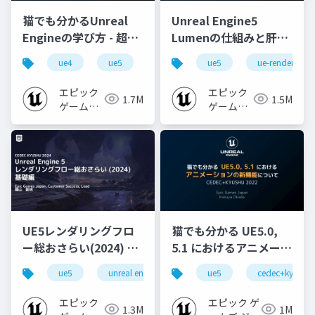
猫でも分かるUnreal
Unreal Engine5
Engineの学び方 - 超初
Lumenの仕組みと肝心
心者向け編 - 2023 v1.0
なところ
ue4
ue5
ue-beginner
ue5
ue-rendering
エピック
エピック
1.7M
1.5M
ゲームズ
ゲームズ
ジャパン
ジャパン
UE5レンダリングフロ
猫でも分かる UE5.0,
ー総おさらい(2024) 基
5.1 におけるアニメーシ
礎編！
ョンの新機能について
ue5
unreal engine
ue-rendering
ue5
cedec+kyushu
[CEDEC+KYUSHU
【CEDEC+KYUSHU
2024]
2022】
エピック
エピック ゲ
1.3M
1M