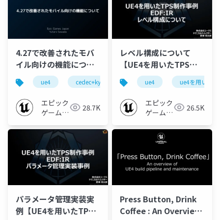
4.27で改善されたモバ
レベル構成について
イル向けの機能につい
【UE4を用いたTPS制
て【CEDEC+KYUSHU
作事例 EDF:IR 2019】
ue4
cedec+kyushu 2021 online
ue4
ue-mobile
ue4を用いたtps
2021 ONLINE】
エピック
エピック
28.7K
26.5K
ゲームズ
ゲームズ
ジャパン
ジャパン
パラメータ管理実装実
Press Button, Drink
例【UE4を用いたTPS
Coffee : An Overview