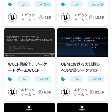
制作事例 EDF:IR
of UE4 build pipeline
ue4
ue4を用いたtps制作事例 edf:ir 2019
ue4
cedec 2019
ue-edito
2019】
and
maintenance【CEDEC
エピック
エピック
18K
18.5K
2019】
ゲームズ
ゲームズ
ジャパン
ジャパン
WCCF最新作、アーケ
UE4における大規模レ
ードゲームWCCF
ベル実装ワークフロー
FOOTISTA 2019はこう
とブループリント活用
ue4
ue4fest
unreal fest east 2019
ue4
ue4fest
ue-bp
やって進化した
事例
【UNREAL FEST EAST
エピック
エピック
6.6K
92.7K
2019】
ゲームズ
ゲームズ
ジャパン
ジャパン