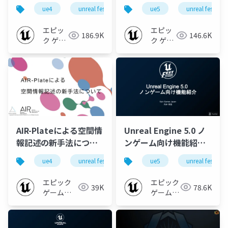
表現とコストとパフォ
VFX【UNREAL FEST
ue4
unreal fest
ue-rendering
ue5
unreal fest
ue-optimize
ーマンスの工夫
WEST ’22】
【UNREAL FEST WEST
エピッ
エピッ
186.9K
146.6K
’22】
ク ゲー
ク ゲー
ムズ ジ
ムズ ジ
ャパン
ャパン
AIR-Plateによる空間情
Unreal Engine 5.0 ノ
報記述の新手法につい
ンゲーム向け機能紹介
て【UNREAL FEST
【UNREAL FEST
ue4
unreal fest
unreal fest west ’22
ue5
unreal fest ex
ue-n
WEST ’22】
EXTREME '22
SUMMER】
エピック
エピック
39K
78.6K
ゲームズ
ゲームズ
ジャパン
ジャパン