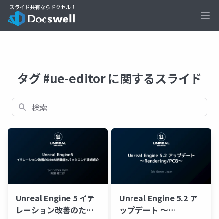
Ope
タグ #ue-editor に関するスライド
検索
Unreal Engine 5 イテ
Unreal Engine 5.2 ア
レーション改善のため
ップデート ～