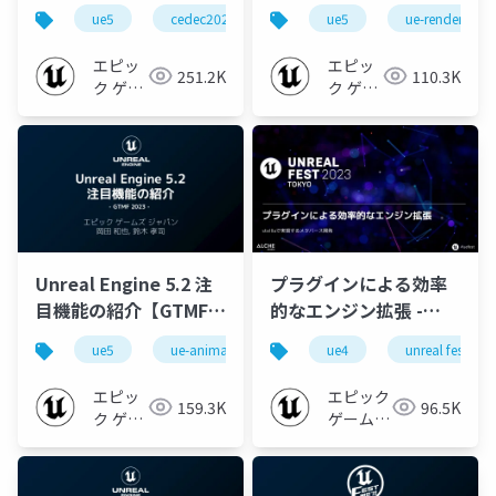
の新機能とバックエン
Rendering/PCG～
ue5
cedec2023
ue-editor
ue5
ue-optimize
ue-rendering
ド技術紹介【CEDEC
【GTMF 2023】
2023】
エピッ
エピッ
251.2K
110.3K
ク ゲー
ク ゲー
ムズ ジ
ムズ ジ
ャパン
ャパン
Unreal Engine 5.2 注
プラグインによる効率
目機能の紹介【GTMF
的なエンジン拡張 -
2023】
stelllaで実現するメタ
ue5
ue-animation
ue-editor
ue4
unreal fest
ue-leveldesi
バース開発【UNREAL
FEST 2023 TOKYO】
エピッ
エピック
159.3K
96.5K
ク ゲー
ゲームズ
ムズ ジ
ジャパン
ャパン