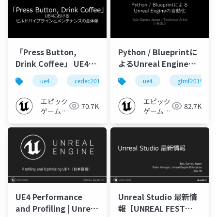
「Press Button,
Python / Blueprintに
Drink Coffee」 UE4に
よるUnreal Engineの
おける ビルドパイプラ
自動化【GTMF2019】
ue4
cedec2019
ue-editor
ue4
jenkins
gtmf2019
インとメンテナンスの
全体像【CEDEC
エピック
エピック
70.7K
82.7K
2019】
ゲームズ
ゲームズ
ジャパン
ジャパン
UE4 Performance
Unreal Studio 最新情
and Profiling | Unreal
報【UNREAL FEST