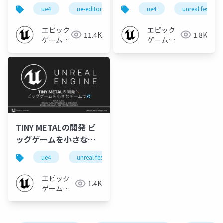
Dev Day Montreal
EAST 2018】
ue4
ue-editor
ue-optimize
ue4
unreal fest eas
ue-bp
2017 (日本語訳)
エピック
エピック
11.4K
1.8K
ゲームズ
ゲームズ
ジャパン
ジャパン
TINY METALの開発 ビ
ッグゲームを小さなチ
ームで【UNREAL FEST
ue4
unreal fest
unreal fest west 2018
ue-
WEST 2018】
エピック
1.4K
ゲームズ
ジャパン