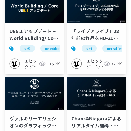
UE5.1 アップデート ~
「ライブアライブ」28
World Buliding/ Core
年前の作品をHD-2Dで
~
蘇らせる挑戦
ue5
ue-editor
ue-environment
ue4
unreal fest
ue-openw
【UNREAL FEST WEST
’22】
エピッ
エピック
115.2K
77.2K
ク ゲー
ゲームズ
ムズ ジ
ジャパン
ャパン
ヴァルキリーエリュシ
Chaos&Niagaraによる
オンのグラフィックス
リアルタイム破砕・