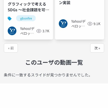
ン実装
グラフィックで考える
SDGs 〜社会課題を可視
化する〜
yjbonfire
Yahoo!デ
9.1K
ベロッパ
Yahoo!デ
3.7K
ーネット
ベロッパ
ワーク
ーネット
ワーク
« 前
次 »
このユーザの動画一覧
条件に一致するスライドが見つかりませんでした。