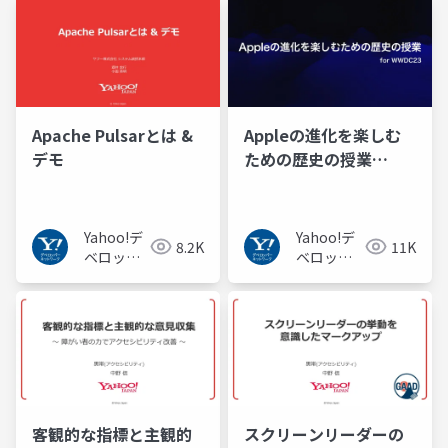
Apache Pulsarとは &
Appleの進化を楽しむ
デモ
ための歴史の授業
#wwdctokyo
Yahoo!デ
Yahoo!デ
8.2K
11K
ベロッパ
ベロッパ
ーネット
ーネット
ワーク
ワーク
客観的な指標と主観的
スクリーンリーダーの