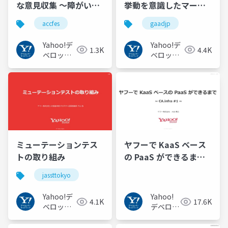
な意見収集 ～障がい者
挙動を意識したマーク
の力でアクセシビリテ
アップ
accfes
gaadjp
ィ改善～
Yahoo!デ
Yahoo!デ
1.3K
4.4K
ベロッパ
ベロッパ
ーネット
ーネット
ワーク
ワーク
ミューテーションテス
ヤフーで KaaS ベース
トの取り組み
の PaaS ができるまで
#cainfra
jassttokyo
Yahoo!デ
Yahoo!
4.1K
17.6K
ベロッパ
デベロッ
ーネット
パーネッ
ワーク
トワーク