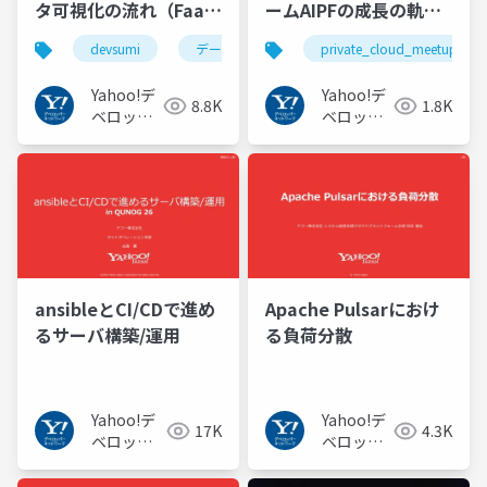
タ可視化の流れ（FaaS
ームAIPFの成長の軌跡
で小さく始めるデータ
#private_cloud_meetup
devsumi
データ可視化
private_cloud_meetup
データソリューション
準備から、Nuxtでのツ
ール開発まで）
Yahoo!デ
Yahoo!デ
8.8K
1.8K
#devsumi
ベロッパ
ベロッパ
ーネット
ーネット
ワーク
ワーク
ansibleとCI/CDで進め
Apache Pulsarにおけ
るサーバ構築/運用
る負荷分散
Yahoo!デ
Yahoo!デ
17K
4.3K
ベロッパ
ベロッパ
ーネット
ーネット
ワーク
ワーク