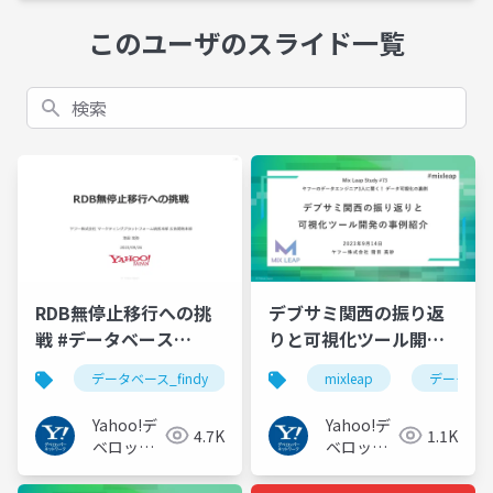
このユーザのスライド一覧
検索
RDB無停止移行への挑
デブサミ関西の振り返
戦 #データベース
りと可視化ツール開発
_findy
の事例紹介 #mixleap
データベース_findy
mixleap
データ可
Yahoo!デ
Yahoo!デ
4.7K
1.1K
ベロッパ
ベロッパ
ーネット
ーネット
ワーク
ワーク