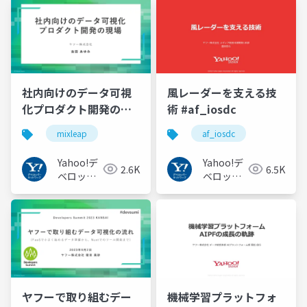
社内向けのデータ可視
⾵レーダーを⽀える技
化プロダクト開発の現
術 #af_iosdc
場
mixleap
af_iosdc
Yahoo!デ
Yahoo!デ
2.6K
6.5K
ベロッパ
ベロッパ
ーネット
ーネット
ワーク
ワーク
ヤフーで取り組むデー
機械学習プラットフォ