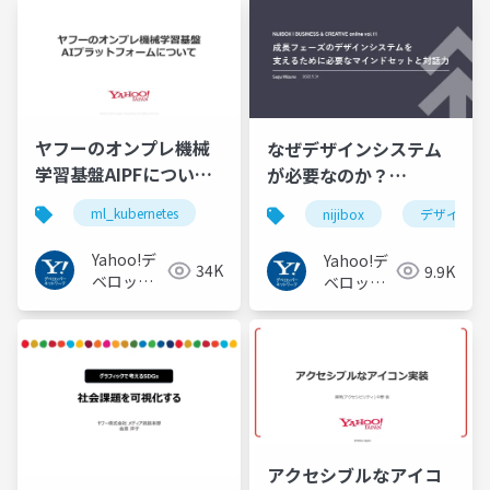
ヤフーのオンプレ機械
なぜデザインシステム
学習基盤AIPFについて
が必要なのか？
#ml_kubernetes
#nijibox
ml_kubernetes
nijibox
デザインシ
Yahoo!デ
Yahoo!デ
34K
9.9K
ベロッパ
ベロッパ
ーネット
ーネット
ワーク
ワーク
アクセシブルなアイコ