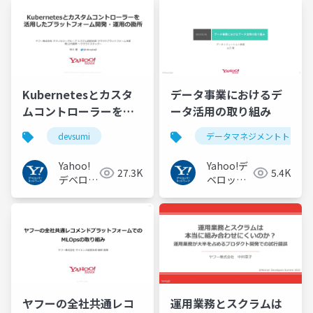
Kubernetesとカスタ
データ事業におけるデ
ムコントローラーを活
ータ活用の取り組み
用したプラットフォー
devsumi
データマネジメントトーク
ム開発・運用の勘所
Yahoo!
Yahoo!デ
27.3K
5.4K
デベロッ
ベロッパ
パーネッ
ーネット
トワーク
ワーク
ヤフーの全社共通レコ
運用業務とスクラムは