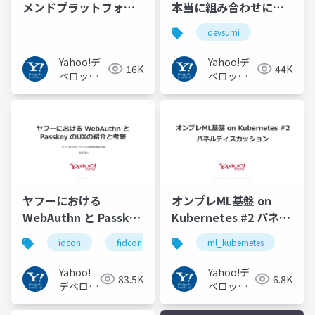
メンドプラットフォー
本当に組み合わせにく
ムでのMLOpsの取り組
いのか︖運用業務が大
devsumi
み #mlopsコミュニテ
半を占めるプロダクト
ィ
開発での試行錯誤
Yahoo!デ
Yahoo!デ
16K
44K
ベロッパ
ベロッパ
ーネット
ーネット
ワーク
ワーク
ヤフーにおける
オンプレML基盤 on
WebAuthn と Passkey
Kubernetes #2 パネル
の UX の紹介と考察
ディスカッション
idcon
fidcon
ml_kubernetes
#idcon #fidcon
#ml_kubernetes
Yahoo!
Yahoo!デ
83.5K
6.8K
デベロッ
ベロッパ
パーネッ
ーネット
トワーク
ワーク